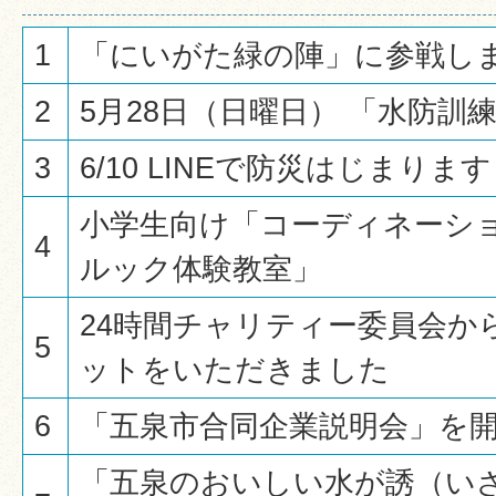
1
「にいがた緑の陣」に参戦し
2
5月28日（日曜日） 「水防訓
3
6/10 LINEで防災はじまりま
小学生向け「コーディネーシ
4
ルック体験教室」
24時間チャリティー委員会か
5
ットをいただきました
6
「五泉市合同企業説明会」を
「五泉のおいしい水が誘（い