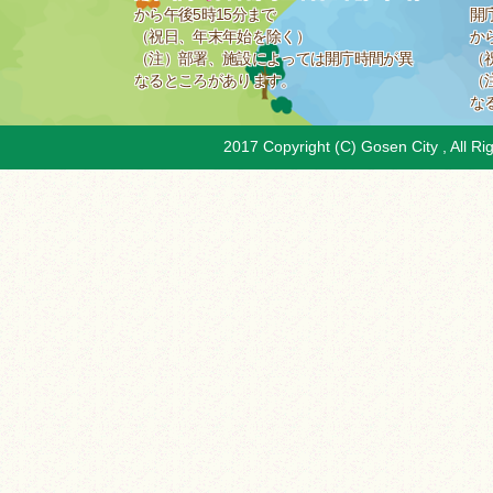
から午後5時15分まで
開
（祝日、年末年始を除く）
か
（注）部署、施設によっては開庁時間が異
（
なるところがあります。
（
な
2017 Copyright (C) Gosen City , All Ri