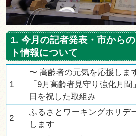
1. 今月の記者発表・市から
ト情報について
〜 高齢者の元気を応援します
1
「9月高齢者見守り強化月間
日を祝した取組み
ふるさとワーキングホリデ
2
します