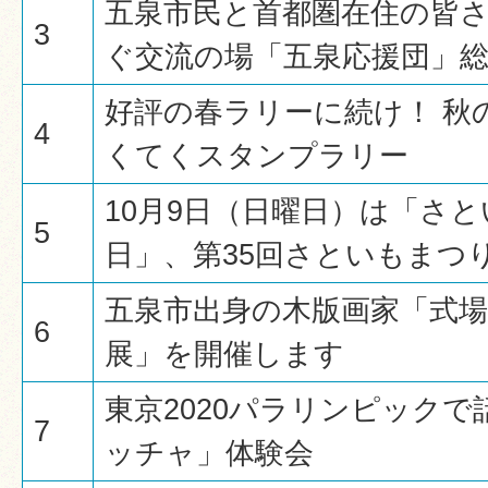
五泉市民と首都圏在住の皆
3
ぐ交流の場「五泉応援団」
好評の春ラリーに続け！ 秋
4
くてくスタンプラリー
10月9日（日曜日）は「さ
5
日」、第35回さといもまつ
五泉市出身の木版画家「式場
6
展」を開催します
東京2020パラリンピックで
7
ッチャ」体験会