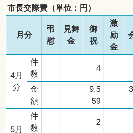
市長交際費（単位：円）
激
弔
見舞
御
月分
励
慰
金
祝
金
件
4
数
4月
分
金
9,5
3
額
59
件
2
数
5月