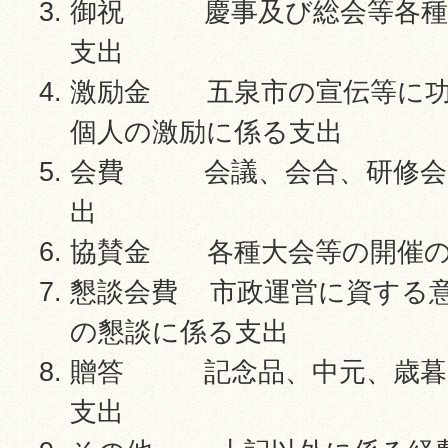
御祝 慶事及び総会等各種
支出
激励金 五泉市の宣伝等に功
個人の激励に係る支出
会費 会議、会合、研修会
出
協賛金 各種大会等の開催の
懇談会費 市政運営に資する
の懇談に係る支出
贈答 記念品、中元、歳暮
支出