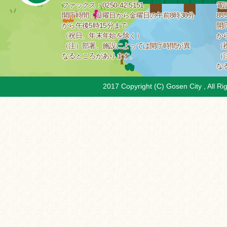
ファックス：0250-42-5151
電話
開庁時間：月曜日から金曜日の午前8時30分
85
から午後5時15分まで
開
（祝日、年末年始を除く）
か
（注）部署、施設によっては開庁時間が異
（
なるところがあります。
（
な
2017 Copyright (C) Gosen City , All Ri