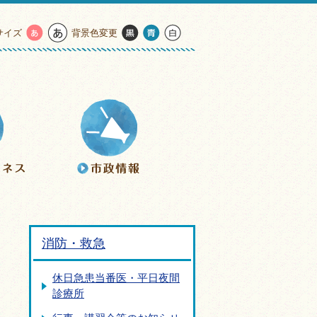
サイズ
背景色変更
消防・救急
休日急患当番医・平日夜間
診療所