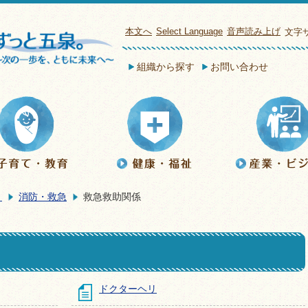
本文へ
Select Language
音声読み上げ
文字
組織から探す
お問い合わせ
き
消防・救急
救急救助関係
ドクターヘリ