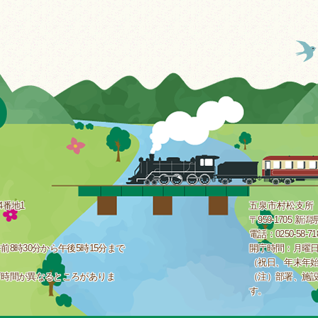
4番地1
五泉市村松支所
〒959-1705 
電話：0250-58-7
8時30分から午後5時15分まで
開庁時間：月曜日
（祝日、年末年
庁時間が異なるところがありま
（注）部署、施
す。