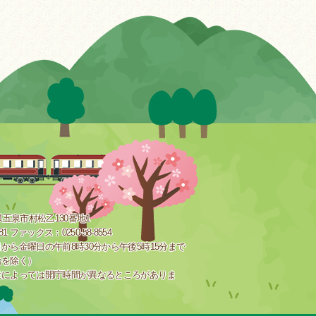
新潟県五泉市村松乙130番地1
181 ファックス：0250-58-8554
から金曜日の午前8時30分から午後5時15分まで
始を除く）
設によっては開庁時間が異なるところがありま