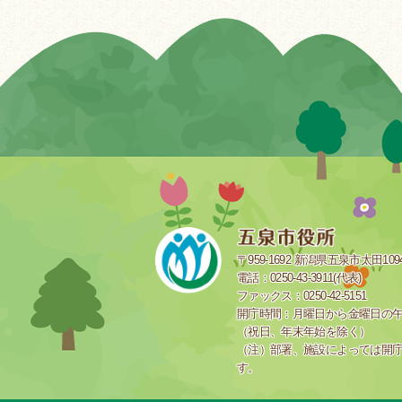
〒959-1692 新潟県五泉市太田109
電話：0250-43-3911(代表)
ファックス：0250-42-5151
開庁時間：月曜日から金曜日の午前
（祝日、年末年始を除く）
（注）部署、施設によっては開
す。