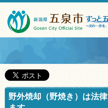
野外焼却（野焼き）は法律
ます