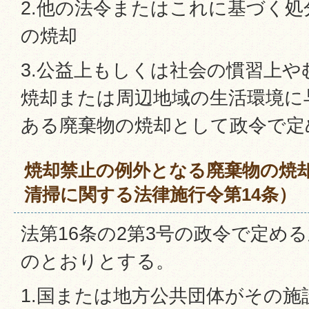
2.他の法令またはこれに基づく
の焼却
3.公益上もしくは社会の慣習上
焼却または周辺地域の生活環境に
ある廃棄物の焼却として政令で定
焼却禁止の例外となる廃棄物の焼
清掃に関する法律施行令第14条）
法第16条の2第3号の政令で定め
のとおりとする。
1.国または地方公共団体がその