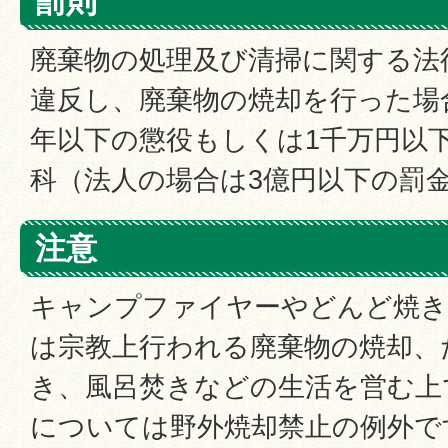
罰則
廃棄物の処理及び清掃に関する法律
違反し、廃棄物の焼却を行った場
年以下の懲役もしくは1千万円以
科（法人の場合は3億円以下の罰
注意
キャンプファイヤーやどんど焼き
は宗教上行われる廃棄物の焼却、
き、風呂焚きなどの生活を営む上
については野外焼却禁止の例外で