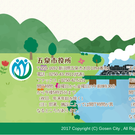
〒959-1692 新潟県五泉市太田1094番地1
五
電話：0250-43-3911(代表)
〒9
ファックス：0250-42-5151
電話
開庁時間：月曜日から金曜日の午前8時30分
85
から午後5時15分まで
開
（祝日、年末年始を除く）
か
（注）部署、施設によっては開庁時間が異
（
なるところがあります。
（
な
2017 Copyright (C) Gosen City , All Ri