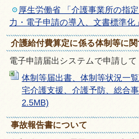
厚生労働省 「介護事業所の指
力・電子申請の導入、文書標準化
介護給付費算定に係る体制等に関
電子申請届出システムで申請して
体制等届出書、体制等状況一覧
宅介護支援、介護予防、総合事業）
2.5MB)
事故報告書について