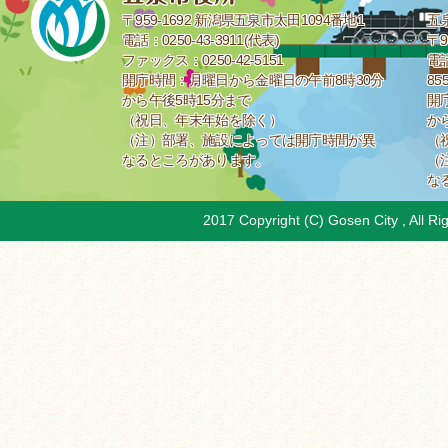
〒959-1692 新潟県五泉市太田1094番地1
五
電話：0250-43-3911(代表)
〒9
ファックス：0250-42-5151
電話
開庁時間：月曜日から金曜日の午前8時30分
85
から午後5時15分まで
開
（祝日、年末年始を除く）
か
（注）部署、施設によっては開庁時間が異
（
なるところがあります。
（
な
2017 Copyright (C) Gosen City , All Ri