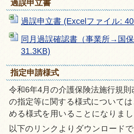
過誤申立書
過誤申立書 (Excelファイル: 40.
同月過誤確認書（事業所→国保連）
31.3KB)
指定申請様式
令和6年4月の介護保険法施行規
の指定等に関する様式については
める様式を用いることになりまし
以下のリンクよりダウンロードで