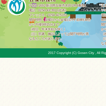
〒959-1692 新潟県五泉市太田1094番地1
五
電話：0250-43-3911(代表)
〒9
ファックス：0250-42-5151
電話
開庁時間：月曜日から金曜日の午前8時30分
85
から午後5時15分まで
開
（祝日、年末年始を除く）
か
（注）部署、施設によっては開庁時間が異
（
なるところがあります。
（
な
2017 Copyright (C) Gosen City , All Ri