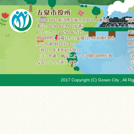
〒959-1692 新潟県五泉市太田1094番地1
五
電話：0250-43-3911(代表)
〒9
ファックス：0250-42-5151
電話
開庁時間：月曜日から金曜日の午前8時30分
85
から午後5時15分まで
開
（祝日、年末年始を除く）
か
（注）部署、施設によっては開庁時間が異
（
なるところがあります。
（
な
2017 Copyright (C) Gosen City , All Ri