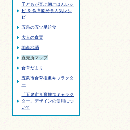
子どもが喜ぶ朝ごはんレシ
ピ ＆ 保育園給食人気レシ
ピ
五泉の五ツ星給食
大人の食育
地産地消
直売所マップ
食育だより
五泉市食育推進キャラクタ
ー
「五泉市食育推進キャラク
ター」デザインの使用につ
いて