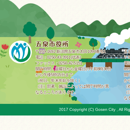
〒959-1692 新潟県五泉市太田1094番地1
五
電話：0250-43-3911(代表)
〒9
ファックス：0250-42-5151
電話
開庁時間：月曜日から金曜日の午前8時30分
85
から午後5時15分まで
開
（祝日、年末年始を除く）
か
（注）部署、施設によっては開庁時間が異
（
なるところがあります。
（
な
2017 Copyright (C) Gosen City , All Ri