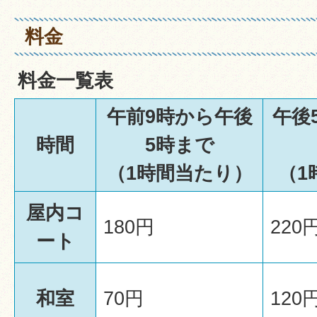
料金
料金一覧表
午前9時から午後
午後
時間
5時まで
（1時間当たり）
（1
屋内コ
180円
220
ート
和室
70円
120