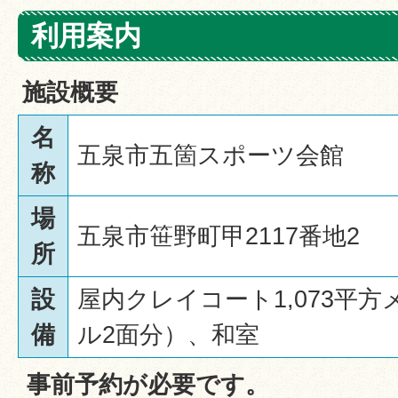
利用案内
施設概要
名
五泉市五箇スポーツ会館
称
場
五泉市笹野町甲2117番地2
所
設
屋内クレイコート1,073平
備
ル2面分）、和室
事前予約が必要です。