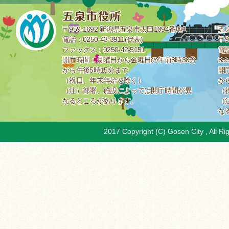
〒959-1692 新潟県五泉市太田1094番地1
五
電話：0250-43-3911(代表)
〒9
ファックス：0250-42-5151
電話
開庁時間：月曜日から金曜日の午前8時30分
85
から午後5時15分まで
開
（祝日、年末年始を除く）
か
（注）部署、施設によっては開庁時間が異
（
なるところがあります。
（
な
2017 Copyright (C) Gosen City , All Ri