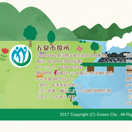
〒959-1692 新潟県五泉市太田1094番地1
五
電話：0250-43-3911(代表)
〒9
ファックス：0250-42-5151
電話
開庁時間：月曜日から金曜日の午前8時30分
85
から午後5時15分まで
開
（祝日、年末年始を除く）
か
（注）部署、施設によっては開庁時間が異
（
なるところがあります。
（
な
2017 Copyright (C) Gosen City , All Ri