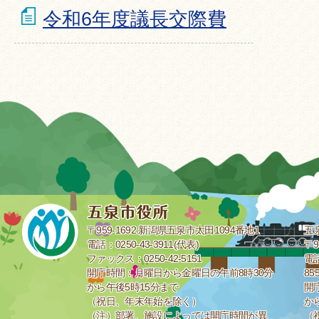
令和6年度議長交際費
〒959-1692 新潟県五泉市太田1094番地1
五
電話：0250-43-3911(代表)
〒9
ファックス：0250-42-5151
電話
開庁時間：月曜日から金曜日の午前8時30分
85
から午後5時15分まで
開
（祝日、年末年始を除く）
か
（注）部署、施設によっては開庁時間が異
（