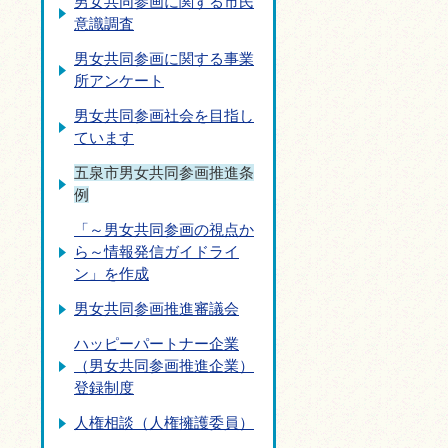
男女共同参画に関する市民
意識調査
男女共同参画に関する事業
所アンケート
男女共同参画社会を目指し
ています
五泉市男女共同参画推進条
例
「～男女共同参画の視点か
ら～情報発信ガイドライ
ン」を作成
男女共同参画推進審議会
ハッピーパートナー企業
（男女共同参画推進企業）
登録制度
人権相談（人権擁護委員）