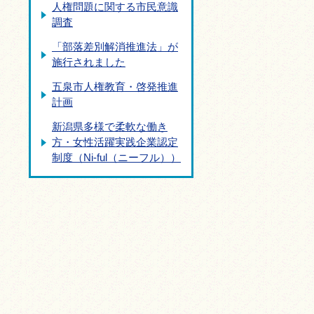
人権問題に関する市民意識
調査
「部落差別解消推進法」が
施行されました
五泉市人権教育・啓発推進
計画
新潟県多様で柔軟な働き
方・女性活躍実践企業認定
制度（Ni-ful（ニーフル））