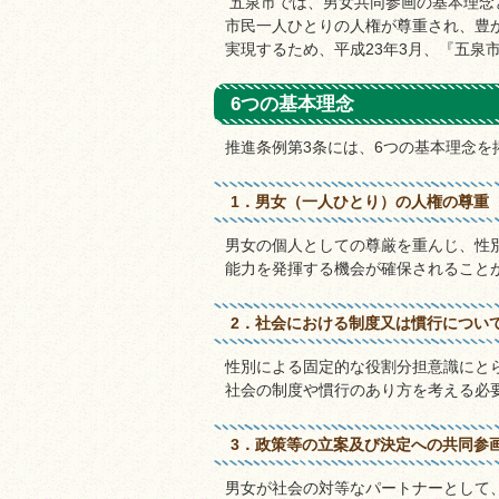
五泉市では、男女共同参画の基本理念
市民一人ひとりの人権が尊重され、豊
実現するため、平成23年3月、『五泉
6つの基本理念
推進条例第3条には、6つの基本理念を
1．男女（一人ひとり）の人権の尊重
男女の個人としての尊厳を重んじ、性
能力を発揮する機会が確保されること
2．社会における制度又は慣行につい
性別による固定的な役割分担意識にと
社会の制度や慣行のあり方を考える必
3．政策等の立案及び決定への共同参
男女が社会の対等なパートナーとして