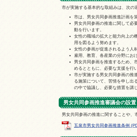
市が実施する基本的な取組みは、次の
市は、男女共同参画推進計画を
男女共同参画の推進に関して必
動を行います。
女性の職域の拡大と能力向上の
用を図るよう努めます。
女性の参画が促進されるよう人
雇用、教育、各産業の分野にお
男女共同参画を推進するため、
めるとともに、必要な支援を行
市が実施する男女共同参画の推
る施策について、苦情を申し出
の中で協議し、必要な措置を講
男女共同参画推進審議会の設置（
男女共同参画の推進に関することや、
五泉市男女共同参画推進条例 (PDFフ