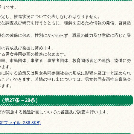
通りです。
策定し、推進状況について公表しなければなりません。
要な調査及び研究を行うとともに、理解を図るため情報の発信、啓発活
機会の確保に努め、性別にかかわらず、職員の能力及び意欲に応じた登
材の育成及び発掘に努めます。
ける男女共同参画の推進に努めます。
市民、市民団体、事業者、事業者団体、教育関係者との連携、協働に努
います。
進に関する施策又は男女共同参画社会の形成に影響を及ぼすと認められ
ることができます。苦情の申し出については、男女共同参画推進審議会
じます。
第27条～28条）
市が実施する推進計画についての審議及び調査を行います。
ァイル: 236.8KB)