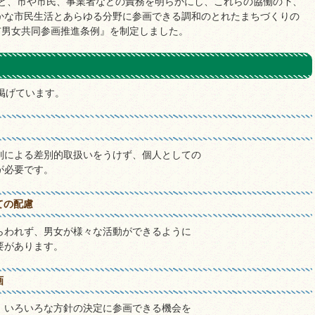
と、市や市民、事業者などの責務を明らかにし、これらの協働の下、
かな市民生活とあらゆる分野に参画できる調和のとれたまちづくりの
市男女共同参画推進条例』を制定しました。
掲げています。
別による差別的取扱いをうけず、個人としての
が必要です。
ての配慮
らわれず、男女が様々な活動ができるように
要があります。
画
、いろいろな方針の決定に参画できる機会を