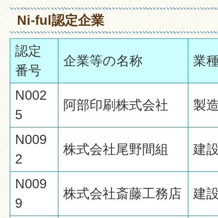
Ni-ful認定企業
認定
企業等の名称
業
番号
N002
阿部印刷株式会社
製
5
N009
株式会社尾野間組
建
2
N009
株式会社斎藤工務店
建
9