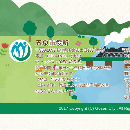
〒959-1692 新潟県五泉市太田1094番地1
五
電話：0250-43-3911(代表)
〒9
ファックス：0250-42-5151
電話
開庁時間：月曜日から金曜日の午前8時30分
85
から午後5時15分まで
開
（祝日、年末年始を除く）
か
（注）部署、施設によっては開庁時間が異
（
なるところがあります。
（
な
2017 Copyright (C) Gosen City , All Ri