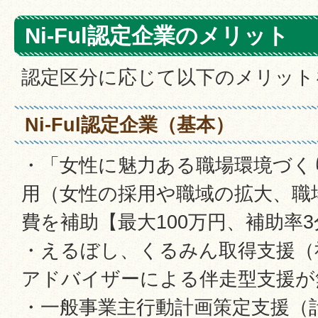
Ni-Ful認定企業のメリット
認定区分に応じて以下のメリット
Ni-Ful認定企業（基本）
・「女性に魅力ある職場環境づく
用（女性の採用や職域の拡大、職
費を補助【最大100万円、補助率3
・えるぼし、くるみん取得支援（
アドバイザーによる伴走型支援が
・一般事業主行動計画策定支援（