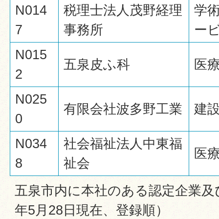
N014
税理士法人茂野経理
学
7
事務所
ー
N015
五泉皮ふ科
医
2
N025
有限会社波多野工業
建
0
N034
社会福祉法人中東福
医
8
祉会
五泉市内に本社のある認定企業及
年5月28日現在、登録順）