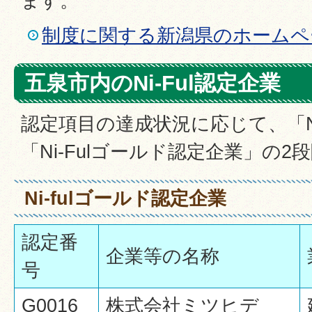
ます。
制度に関する新潟県のホームペ
五泉市内のNi-Ful認定企業
認定項目の達成状況に応じて、「Ni
「Ni-Fulゴールド認定企業」の
Ni-fulゴールド認定企業
認定番
企業等の名称
号
G0016
株式会社ミツヒデ