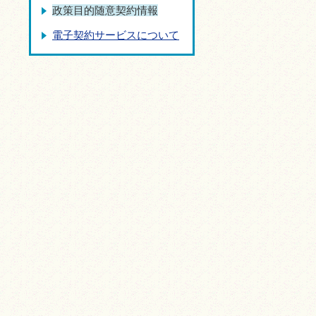
政策目的随意契約情報
電子契約サービスについて