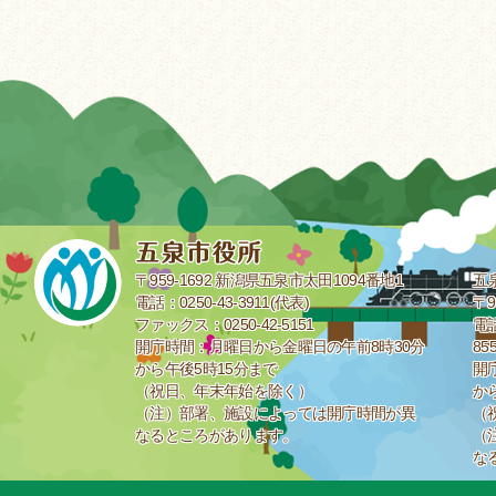
〒959-1692 新潟県五泉市太田1094番地1
五
電話：0250-43-3911(代表)
〒9
ファックス：0250-42-5151
電話
開庁時間：月曜日から金曜日の午前8時30分
85
から午後5時15分まで
開
（祝日、年末年始を除く）
か
（注）部署、施設によっては開庁時間が異
（
なるところがあります。
（
な