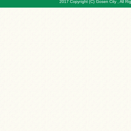
2017 Copyright (C) Gosen City , All Ri