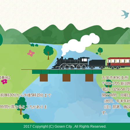
4番地1
五泉市村松支所
〒959-1705 
電話：0250-58-7
8時30分から午後5時15分まで
開庁時間：月曜日
（祝日、年末年
庁時間が異なるところがありま
（注）部署、施
す。
2017 Copyright (C) Gosen City , All Rights Reserved.