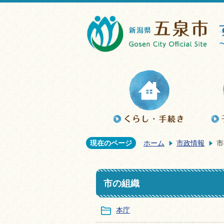
現在のページ
ホーム
市政情報
市
市の組織
本庁