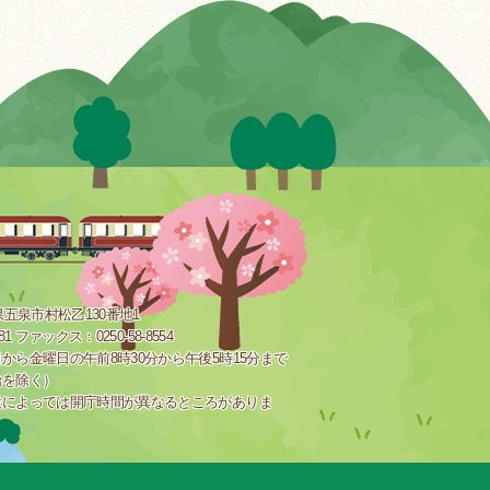
新潟県五泉市村松乙130番地1
181 ファックス：0250-58-8554
から金曜日の午前8時30分から午後5時15分まで
始を除く）
設によっては開庁時間が異なるところがありま