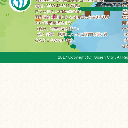
〒959-1692 新潟県五泉市太田1094番地1
五
電話：0250-43-3911(代表)
〒9
ファックス：0250-42-5151
電話
開庁時間：月曜日から金曜日の午前8時30分
85
から午後5時15分まで
開
（祝日、年末年始を除く）
か
（注）部署、施設によっては開庁時間が異
（
なるところがあります。
（
な
2017 Copyright (C) Gosen City , All Ri