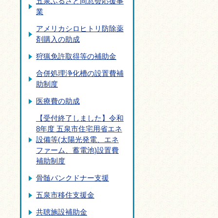
五泉ふるさと同窓会応援事
業
アメリカシロヒトリ防除薬
剤購入の助成
狩猟免許取得等の補助金
合併処理浄化槽の設置費補
助制度
医療費の助成
【受付終了しました】令和
8年度 五泉市住宅用省エネ
設備等(太陽光発電、エネ
ファーム、蓄電池)設置費
補助制度
骨髄バンクドナー支援
五泉市移住支援金
共聴施設補助金