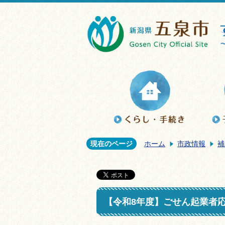
現在のページ
ホーム
市政情報
補
【令和8年度】ごせん起業者