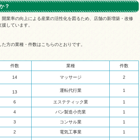
か？
、開業率の向上による産業の活性化を図るため、店舗の新増築・改修
支援しています。
した方の業種・件数はこちらのとおりです。
件数
業種
件数
14
マッサージ
2
運転代行業
1
13
6
エステティック業
1
4
パン製造小売業
1
3
コンサル業
1
2
電気工事業
1