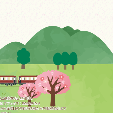
新潟県五泉市村松乙130番地1
181 ファックス：0250-58-8554
から金曜日の午前8時30分から午後5時15分まで