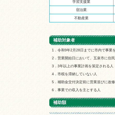
学習支援業
宿泊業
不動産業
補助対象者
1．令和9年2月28日までに市内で事業
2．営業開始日において、五泉市に住
3．3年以上の事業計画を策定される人
4．市税を滞納していない人
5．補助金交付決定前に営業並びに改
6．事業での収入を主とする人
補助額