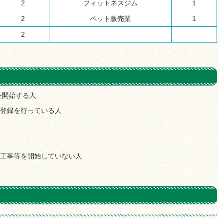
2
フィットネスジム
1
2
ペット販売業
1
2
を開始する人
民登録を行っている人
修工事等を開始していない人