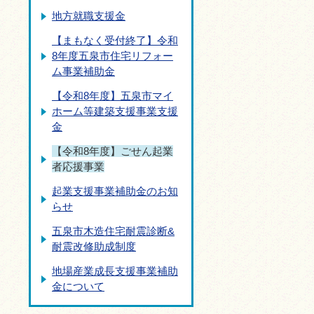
地方就職支援金
【まもなく受付終了】令和
8年度五泉市住宅リフォー
ム事業補助金
【令和8年度】五泉市マイ
ホーム等建築支援事業支援
金
【令和8年度】ごせん起業
者応援事業
起業支援事業補助金のお知
らせ
五泉市木造住宅耐震診断&
耐震改修助成制度
地場産業成長支援事業補助
金について