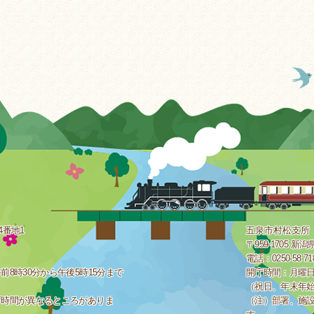
4番地1
五泉市村松支所
〒959-1705 
電話：0250-58-7
8時30分から午後5時15分まで
開庁時間：月曜日
（祝日、年末年
庁時間が異なるところがありま
（注）部署、施