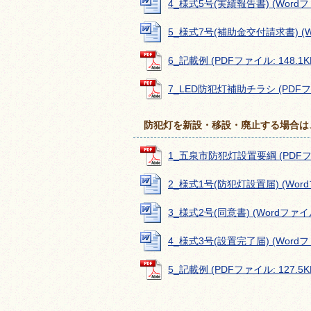
4_様式5号(実績報告書) (Wordファ
5_様式7号(補助金交付請求書) (Wo
6_記載例 (PDFファイル: 148.1K
7_LED防犯灯補助チラシ (PDFファ
防犯灯を新設・移設・廃止する場合は
1_五泉市防犯灯設置要綱 (PDFファイ
2_様式1号(防犯灯設置届) (Wordフ
3_様式2号(同意書) (Wordファイル:
4_様式3号(設置完了届) (Wordファ
5_記載例 (PDFファイル: 127.5K