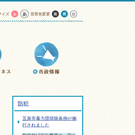
サイズ
背景色変更
防犯
五泉市暴力団排除条例が施
行されました