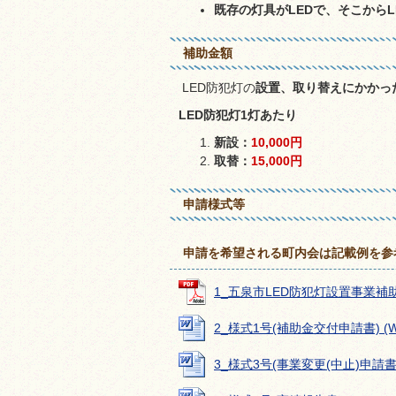
既存の灯具がLEDで、そこから
補助金額
LED防犯灯の
設置、取り替えにかかっ
LED防犯灯1灯あたり
新設：
10,000円
取替：
15,000円
申請様式等
申請を希望される町内会は記載例を参
1_五泉市LED防犯灯設置事業補助金交
2_様式1号(補助金交付申請書) (Wo
3_様式3号(事業変更(中止)申請書) (