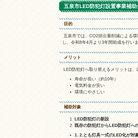
五泉市LED防犯灯設置事業補助
目的
五泉市では、CO2排出量削減による環
し、令和8年4月より3年間助成を行い
メリット
LED防犯灯へ取り替えるメリットは、
寿命が長い（約10年）
電気料金が安い
環境にやさしい
補助対象
LED防犯灯の新設
既存の防犯灯からLED防犯灯へ
1. 2.とも灯具一式のLED化が