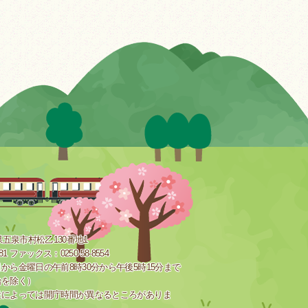
新潟県五泉市村松乙130番地1
181 ファックス：0250-58-8554
から金曜日の午前8時30分から午後5時15分まで
始を除く）
設によっては開庁時間が異なるところがありま