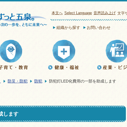
本文へ
Select Language
音声読み上げ
文字
組織から探す
お問い合わせ
き
防災・防犯
防犯
防犯灯LED化費用の一部を助成します
成します