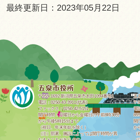
最終更新日：2023年05月22日
〒959-1692 新潟県五泉市太田1094番地1
五
電話：0250-43-3911(代表)
〒9
ファックス：0250-42-5151
電話
開庁時間：月曜日から金曜日の午前8時30分
85
から午後5時15分まで
開
（祝日、年末年始を除く）
か
（注）部署、施設によっては開庁時間が異
（
なるところがあります。
（