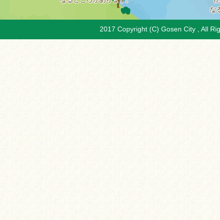
な
2017 Copyright (C) Gosen City , All Ri