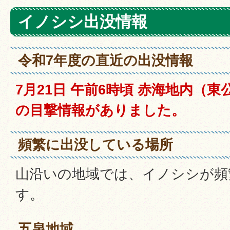
イノシシ出没情報
令和7年度の直近の出没情報
7月21日 午前6時頃 赤海地内（
の目撃情報がありました。
頻繁に出没している場所
山沿いの地域では、イノシシが頻
す。
五泉地域