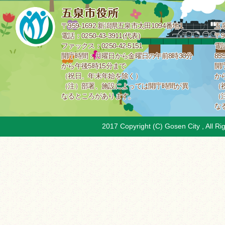
〒959-1692 新潟県五泉市太田1094番地1
五
電話：0250-43-3911(代表)
〒9
ファックス：0250-42-5151
電話
開庁時間：月曜日から金曜日の午前8時30分
85
から午後5時15分まで
開
（祝日、年末年始を除く）
か
（注）部署、施設によっては開庁時間が異
（
なるところがあります。
（
な
2017 Copyright (C) Gosen City , All Ri