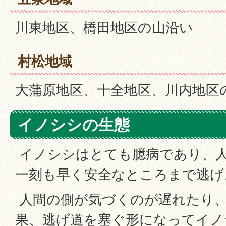
川東地区、橋田地区の山沿い
村松地域
大蒲原地区、十全地区、川内地区
イノシシの生態
イノシシはとても臆病であり、
一刻も早く安全なところまで逃げ
人間の側が気づくのが遅れたり
果、逃げ道を塞ぐ形になってイノ