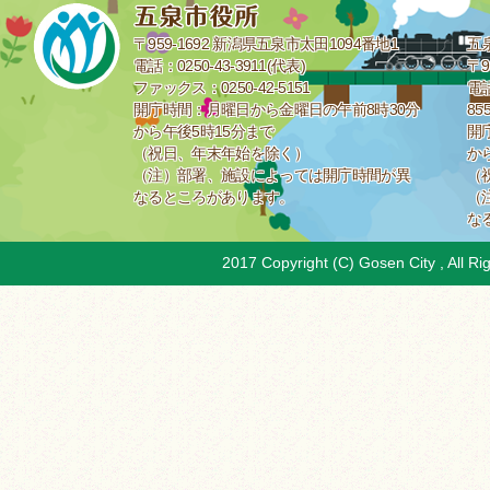
〒959-1692 新潟県五泉市太田1094番地1
五
電話：0250-43-3911(代表)
〒9
ファックス：0250-42-5151
電話
開庁時間：月曜日から金曜日の午前8時30分
85
から午後5時15分まで
開
（祝日、年末年始を除く）
か
（注）部署、施設によっては開庁時間が異
（
なるところがあります。
（
な
2017 Copyright (C) Gosen City , All Ri