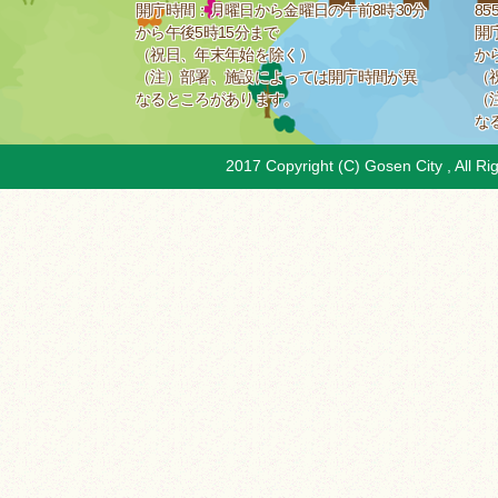
開庁時間：月曜日から金曜日の午前8時30分
85
から午後5時15分まで
開
（祝日、年末年始を除く）
か
（注）部署、施設によっては開庁時間が異
（
なるところがあります。
（
な
2017 Copyright (C) Gosen City , All Ri