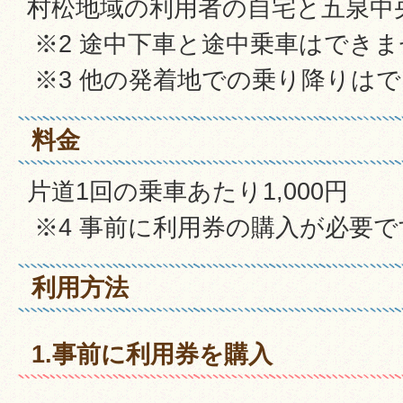
村松地域の利用者の自宅と五泉中
※2 途中下車と途中乗車はでき
※3 他の発着地での乗り降りは
料金
片道1回の乗車あたり1,000円
※4 事前に利用券の購入が必要で
利用方法
1.事前に利用券を購入