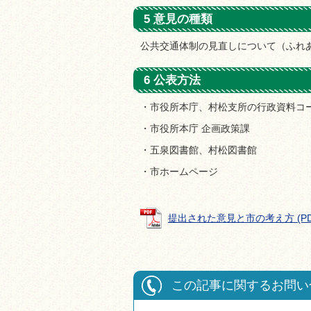
5 意見の種類
公共交通体制の見直しについて（ふれ
6 公表方法
・市役所本庁、村松支所の行政資料コ
・市役所本庁 企画政策課
・五泉図書館、村松図書館
・市ホームページ
提出された意見と市の考え方 (PDFフ
この記事に関するお問い