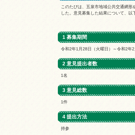
このたびは、五泉市地域公共交通網形
した。意見募集した結果について、以
1 募集期間
令和2年1月28日（火曜日）～令和2年
2 意見提出者数
1名
3 意見総数
1件
4 提出方法
持参