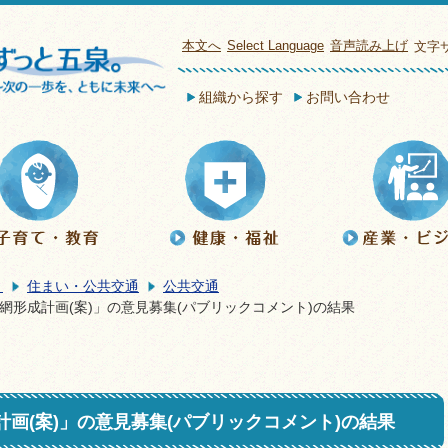
本文へ
Select Language
音声読み上げ
文字
組織から探す
お問い合わせ
き
住まい・公共交通
公共交通
網形成計画(案)」の意見募集(パブリックコメント)の結果
画(案)」の意見募集(パブリックコメント)の結果