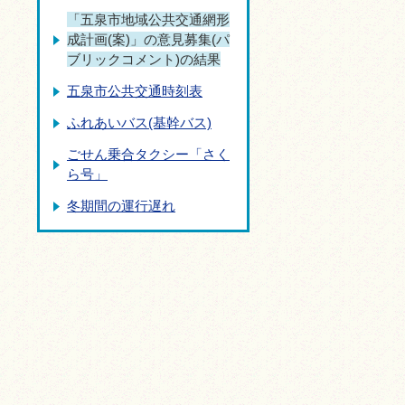
「五泉市地域公共交通網形
成計画(案)」の意見募集(パ
ブリックコメント)の結果
五泉市公共交通時刻表
ふれあいバス(基幹バス)
ごせん乗合タクシー「さく
ら号」
冬期間の運行遅れ