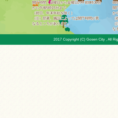
開庁時間：月曜日から金曜日の午前8時30分
85
から午後5時15分まで
開
（祝日、年末年始を除く）
か
（注）部署、施設によっては開庁時間が異
（
なるところがあります。
（
な
2017 Copyright (C) Gosen City , All Ri