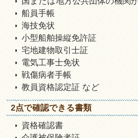
国または地方公共団体の機関
船員手帳
海技免状
小型船舶操縦免許証
宅地建物取引士証
電気工事士免状
戦傷病者手帳
教員資格認定証 など
2点で確認できる書類
資格確認書
介護被保険者証