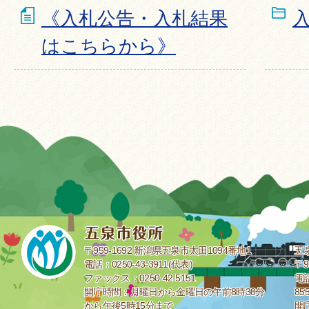
《入札公告・入札結果
はこちらから》
〒959-1692 新潟県五泉市太田1094番地1
五
電話：0250-43-3911(代表)
〒9
ファックス：0250-42-5151
電話
開庁時間：月曜日から金曜日の午前8時30分
85
から午後5時15分まで
開