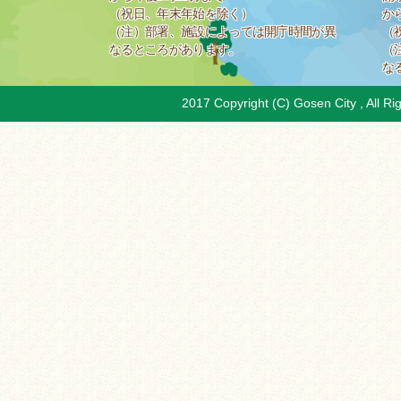
（祝日、年末年始を除く）
か
（注）部署、施設によっては開庁時間が異
（
なるところがあります。
（
な
2017 Copyright (C) Gosen City , All Ri