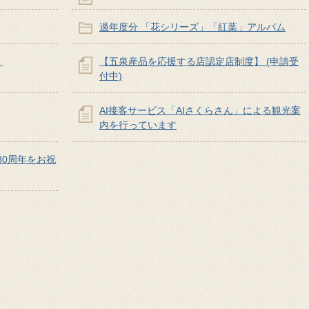
過年度分 「花シリーズ」「紅葉」アルバム
』
【五泉産品を応援する店認定店制度】 (申請受
付中)
AI接客サービス「AIさくらさん」による観光案
内を行っています
造80周年をお祝