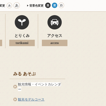
変更
背景色変更
とりくみ
アクセス
torikumi
access
みる あそぶ
観光情報・イベントカレンダ
ー
観光モデルコース