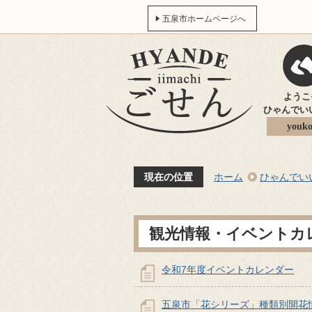
五泉市ホームページへ
ようこそ
ひゃんでい
youko
現在の位置
ホーム
ひゃんでい
観光情報・イベントカ
令和7年度イベントカレンダー
五泉市「花シリーズ」種類別開花