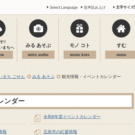
文字サイズ
Select Language
音声読み上げ
!!
みる あそぶ
モノ コト
すむ
いまちへ
so
miru asobu
mono koto
sumu
いまち ごせん
みる あそぶ
観光情報・イベントカレンダー
レンダー
令和8年度イベントカレンダー
情報
五泉市の紅葉情報