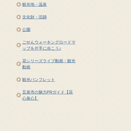
観光地・温泉
文化財・旧跡
公園
ごせんウォーキングロードマ
ップを片手に歩こう♪
花シリーズライブ動画・観光
動画
観光パンフレット
五泉市の魅力PRガイド【花
心泉心】