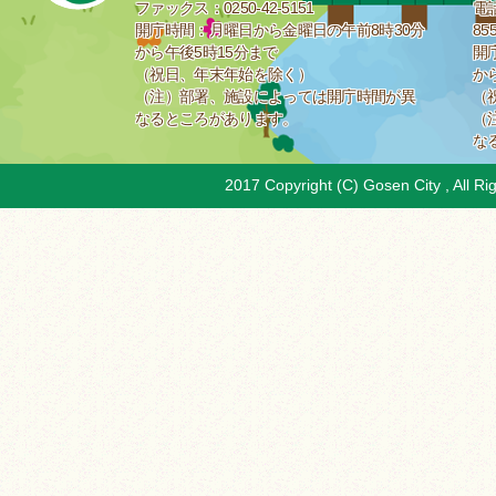
ファックス：0250-42-5151
電話
開庁時間：月曜日から金曜日の午前8時30分
85
から午後5時15分まで
開
（祝日、年末年始を除く）
か
（注）部署、施設によっては開庁時間が異
（
なるところがあります。
（
な
2017 Copyright (C) Gosen City , All Ri