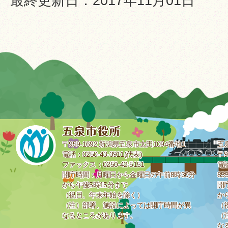
最終更新日：2017年11月01日
〒959-1692 新潟県五泉市太田1094番地1
五
電話：0250-43-3911(代表)
〒9
ファックス：0250-42-5151
電話
開庁時間：月曜日から金曜日の午前8時30分
85
から午後5時15分まで
開
（祝日、年末年始を除く）
か
（注）部署、施設によっては開庁時間が異
（
なるところがあります。
（
な