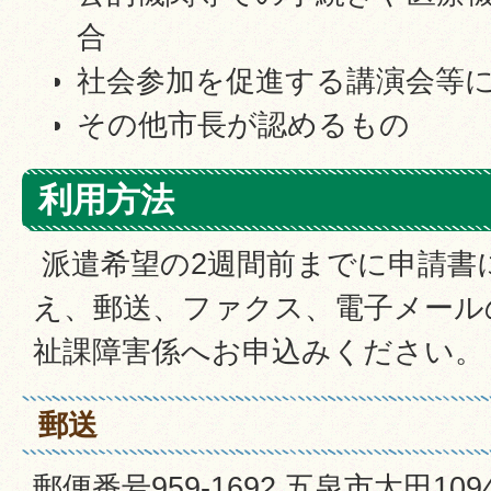
合
社会参加を促進する講演会等
その他市長が認めるもの
利用方法
派遣希望の2週間前までに申請書
え、郵送、ファクス、電子メール
祉課障害係へお申込みください。
郵送
郵便番号959-1692 五泉市太田10