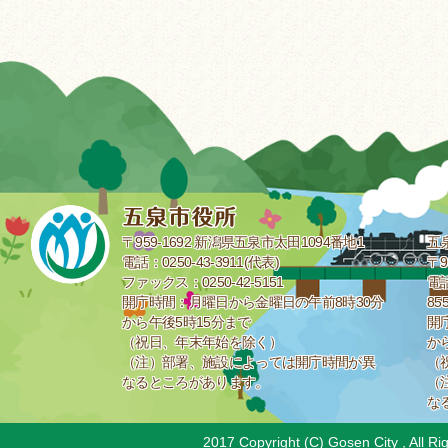
〒959-1692 新潟県五泉市太田1094番地1
五
電話：0250-43-3911(代表)
〒9
ファックス：0250-42-5151
電話
開庁時間：月曜日から金曜日の午前8時30分
85
から午後5時15分まで
開
（祝日、年末年始を除く）
か
（注）部署、施設によっては開庁時間が異
（
なるところがあります。
（
な
2017 Copyright (C) Gosen City , All Ri