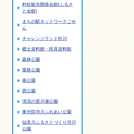
村松観光開発会館(ふるさ
と会館)
まちの駅ネットワークごせ
ん
チャレンジランド杉川
郷土資料館・民具資料館
森林公園
粟島公園
南公園
西公園
清流の里川瀬公園
東光院河川ふれあい公園
仙見川ふるさとづくり河川
公園