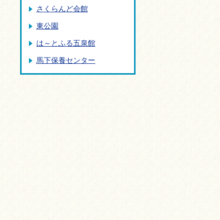
さくらんど会館
東公園
は～とふる五泉館
馬下保養センター