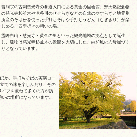
曹洞宗の古刹慈光寺の参道入口にある黄金の里会館。県天然記念物
の慈光寺杉並木や滝谷川のせせらぎなどの自然のやすらぎと地元別
所産のそば粉を使った手打ちそばや手打ちうどん（むぎきり）が楽
しめる、四季折々の憩いの場。
霊峰白山・慈光寺・黄金の里といった観光地域の拠点として誕生
し、建物は慈光寺杉並木の景観を大切にした、純和風の入母屋づく
りとなっています。
のほか、手打ちそばの実演コー
ち立ての味を楽しんだり、その
ライブを兼ねて多くの方が訪
憩いの場所になっています。