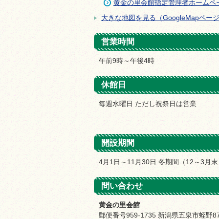
黄金の里会館指定管理者ホームペ
大きな地図を見る（GoogleMapペー
営業時間
午前9時～午後4時
休館日
毎週水曜日 ただし祝祭日は営業
開設期間
4月1日～11月30日 冬期間（12～3
問い合わせ
黄金の里会館
郵便番号959-1735 新潟県五泉市蛭野8