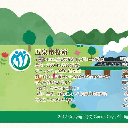
〒959-1692 新潟県五泉市太田1094番地1
五
電話：0250-43-3911(代表)
〒9
ファックス：0250-42-5151
電話
開庁時間：月曜日から金曜日の午前8時30分
85
から午後5時15分まで
開
（祝日、年末年始を除く）
か
（注）部署、施設によっては開庁時間が異
（
なるところがあります。
（
な
2017 Copyright (C) Gosen City , All Ri