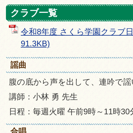
クラブ一覧
令和8年度 さくら学園クラブ日程
91.3KB)
謡曲
腹の底から声を出して、連吟で謡
講師：小林 勇 先生
日程：毎週火曜 午前9時～11時30
合唱