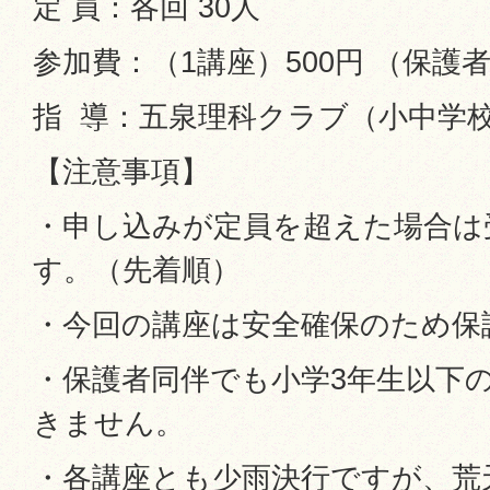
定 員：各回 30人
参加費：（1講座）500円 （保護
指 導：五泉理科クラブ（小中学
【注意事項】
・申し込みが定員を超えた場合は
す。（先着順）
・今回の講座は安全確保のため保
・保護者同伴でも小学3年生以下
きません。
・各講座とも少雨決行ですが、荒