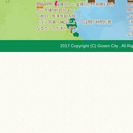
開庁時間：月曜日から金曜日の午前8時30分
85
から午後5時15分まで
開
（祝日、年末年始を除く）
か
（注）部署、施設によっては開庁時間が異
（
なるところがあります。
（
な
2017 Copyright (C) Gosen City , All Ri