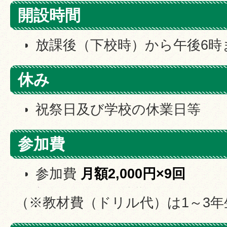
開設時間
放課後（下校時）から午後6時
休み
祝祭日及び学校の休業日等
参加費
参加費
月額2,000円×9回
初回のみ、教材費（ドリル代
（※教材費（ドリル代）は1～3年
ーツ安全保険料
1,450
円が必要