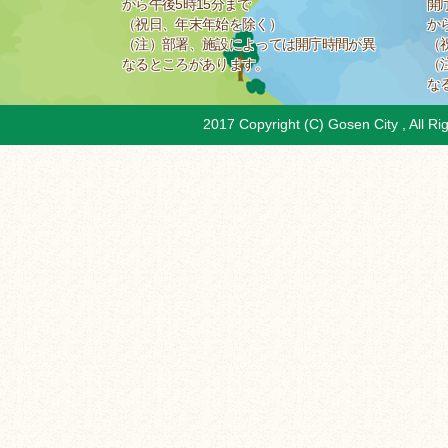
から午後5時15分まで
開
（祝日、年末年始を除く）
か
（注）部署、施設によっては開庁時間が異
（
なるところがあります。
（
な
2017 Copyright (C) Gosen City , All Ri