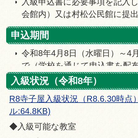
入級申込書に必要事項を記入
会館内）又は村松公民館に提
申込期間
令和8年4月8日（水曜日）～4
で（学校を通じて申込書を配
募集定員に満たない教室は随
入級状況（令和8年）
す。
R8寺子屋入級状況（R8.6.30時点
ル:64.8KB)
◆入級可能な教室