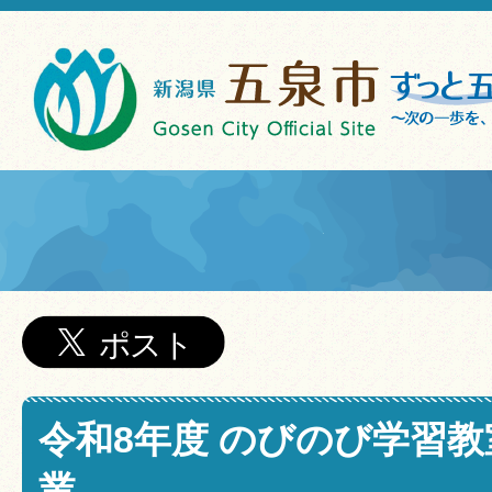
令和8年度 のびのび学習
業