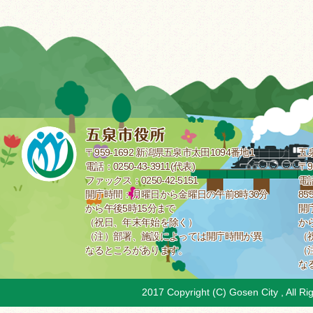
〒959-1692 新潟県五泉市太田1094番地1
五
電話：0250-43-3911(代表)
〒9
ファックス：0250-42-5151
電話
開庁時間：月曜日から金曜日の午前8時30分
85
から午後5時15分まで
開
（祝日、年末年始を除く）
か
（注）部署、施設によっては開庁時間が異
（
なるところがあります。
（
な
2017 Copyright (C) Gosen City , All Ri