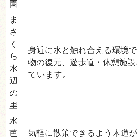
園
ま
さ
く
身近に水と触れ合える環境で
ら
物の復元、遊歩道・休憩施設
水
ています。
辺
の
里
水
芭
気軽に散策できるよう木道