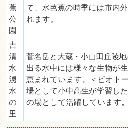
蕉
て、水芭蕉の時季には市内
公
れます。
園
吉
清
菅名岳と大蔵・小山田丘陵地
水
出る水中には様々な生物が
湧
恵まれています。＜ビオト
水
場として小中高生が学習し
の
の場として活躍しています
里