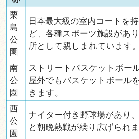
栗
日本最大級の室内コートを持
島
ど、各種スポーツ施設があ
公
所として親しまれています
園
南
ストリートバスケットボー
公
屋外でもバスケットボール
園
きます。
西
ナイター付き野球場があり
公
と朝晩熱戦が繰り広げられ
園