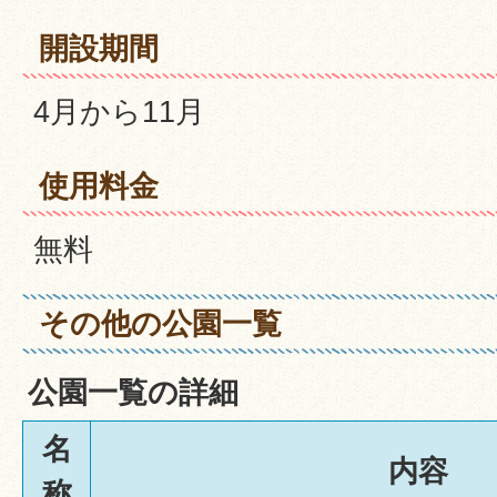
開設期間
4月から11月
使用料金
無料
その他の公園一覧
公園一覧の詳細
名
内容
称