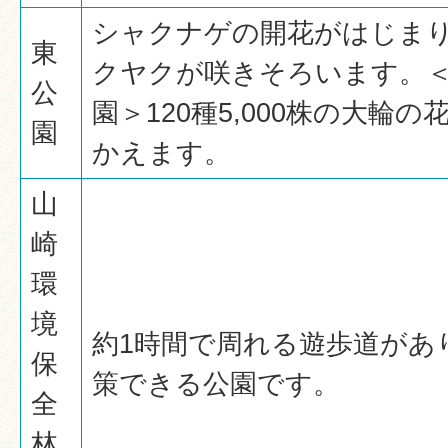
シャクナゲの開花がはじま
東
クヤクが咲きそろいます。
公
園＞120種5,000株の大輪
園
かえます。
山
崎
環
境
約1時間で周れる遊歩道があ
保
策できる公園です。
全
林