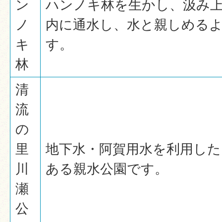
ン
ハンノキ林を生かし、汲み
ノ
内に通水し、水と親しめる
キ
す。
林
清
流
の
里
地下水・阿賀用水を利用した
川
ある親水公園です。
瀬
公