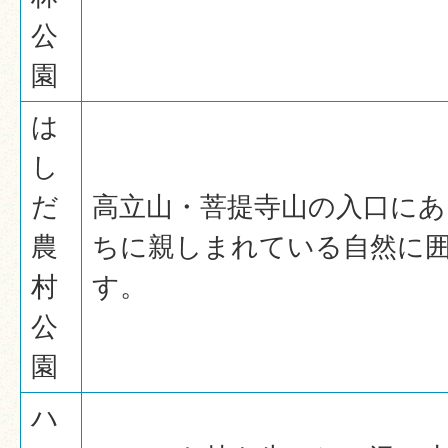
公
園
は
し
だ
高立山・菩提寺山の入口にあ
農
ちに親しまれている自然に
村
す。
公
園
ハ