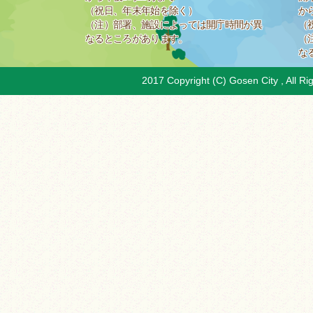
（祝日、年末年始を除く）
か
（注）部署、施設によっては開庁時間が異
（
なるところがあります。
（
な
2017 Copyright (C) Gosen City , All Ri