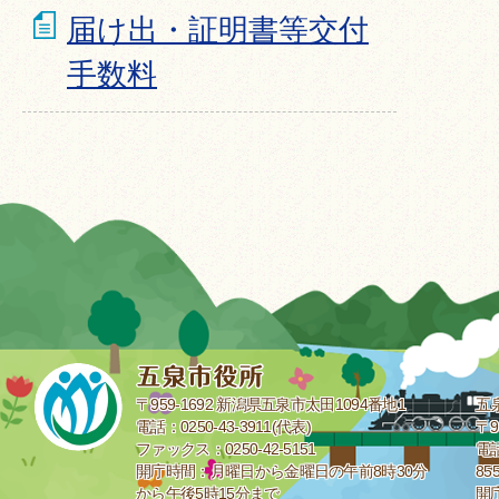
届け出・証明書等交付
手数料
〒959-1692 新潟県五泉市太田1094番地1
五
電話：0250-43-3911(代表)
〒9
ファックス：0250-42-5151
電話
開庁時間：月曜日から金曜日の午前8時30分
85
から午後5時15分まで
開