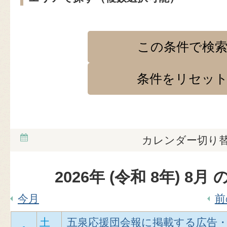
カレンダー切り
2026
年 (
令和
8
年)
8
月 
今月
前
土
五泉応援団会報に掲載する広告