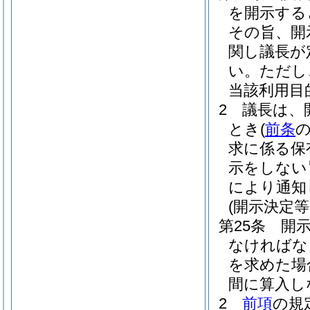
を開示する
その旨、開
関し議長が
い。
ただし
当該利用目
2
議長は、
とき
(
前条
求に係る保
示をしない
により通知
(開示決定等
第25条
開
なければな
を求めた場
間に算入し
2
前項
の規