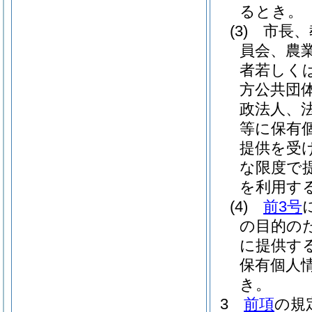
るとき。
(3)
市長、
員会、農
者若しく
方公共団
政法人、
等に保有
提供を受
な限度で
を利用す
(4)
前3号
の目的の
に提供す
保有個人
き。
3
前項
の規