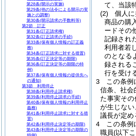
て、当該
第28条
(開示の実施)
第29条
(他の法令による開示の実
(2)
個人に
施との調整)
第30条
(開示請求の手数料等)
商品の購
第2節
訂正
ードその
第31条
(訂正請求権)
第32条
(訂正請求の手続)
記録され
第33条
(保有個人情報の訂正義
利用者若
務)
第34条
(訂正請求に対する措置)
のとなる
第35条
(訂正決定等の期限)
録される
第36条
(訂正決定等の期限の特
例)
行を受け
第37条
(保有個人情報の提供先へ
3
この条例
の通知)
第3節
利用停止
信条、社会
第38条
(利用停止請求権)
第39条
(利用停止請求の手続)
た事実その
第40条
(保有個人情報の利用停止
が生じない
義務)
第41条
(利用停止請求に対する措
議長が定め
置)
4
この条例
第42条
(利用停止決定等の期限)
第43条
(利用停止決定等の期限の
職員
(以下
特例)