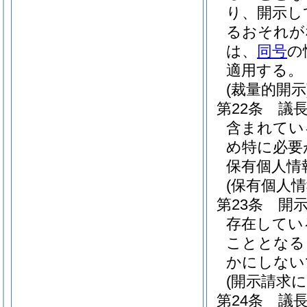
り、開示し
るおそれが
は、
同号
の
適用する。
(裁量的開示
第22条
議
含まれてい
め特に必要
保有個人情
(保有個人
第23条
開
存在してい
こととなる
かにしない
(開示請求
第24条
議