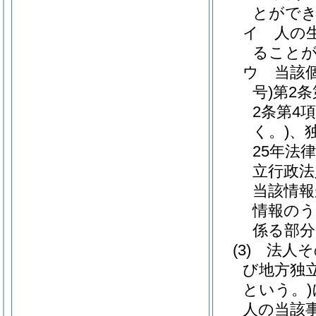
とがで
イ
人の
ること
ウ
当該
号)
第2
2条第4
く。)
、
25年法律
立行政法
当該情報
情報のう
係る部分
(3)
法人そ
び地方独
という。)
人の当該