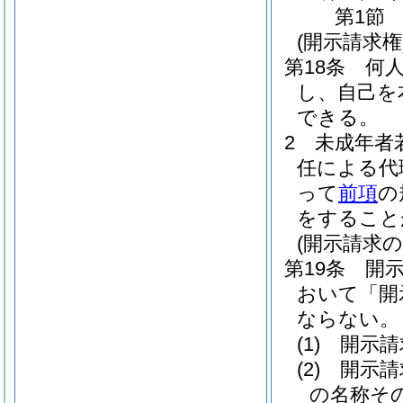
第1節
(開示請求権
第18条
何
し、自己を
できる。
2
未成年者
任による代
って
前項
の
をすること
(開示請求の
第19条
開
おいて「開
ならない。
(1)
開示請
(2)
開示請
の名称そ