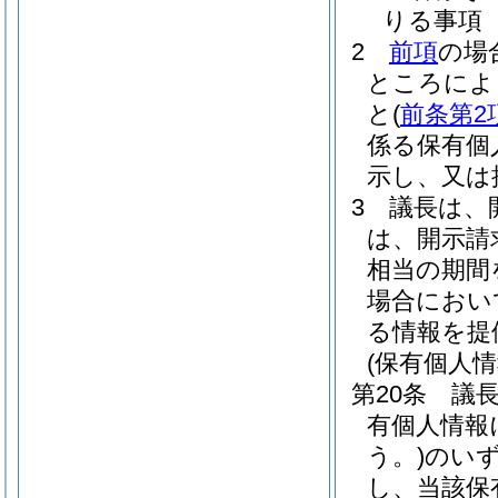
りる事項
2
前項
の場
ところによ
と
(
前条第2
係る保有個
示し、又は
3
議長は、
は、開示請
相当の期間
場合におい
る情報を提
(保有個人
第20条
議
有個人情報
う。)
のい
し、当該保