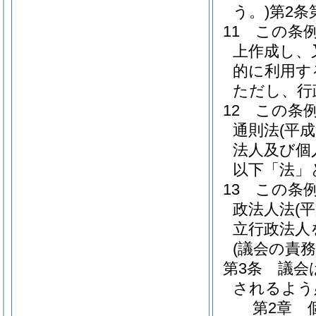
う。)
第2条
11
この条
上作成し、
的に利用す
ただし、行
12
この条
通則法
(平成
法人及び個
以下「法」
13
この条
政法人法
(
立行政法人
(議会の責務
第3条
議会
されるよう
第2章