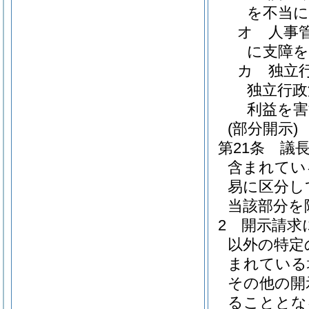
を不当
オ
人事
に支障
カ
独立
独立行政
利益を
(部分開示)
第21条
議
含まれてい
易に区分し
当該部分を
2
開示請求
以外の特定
まれている
その他の開
ることとな