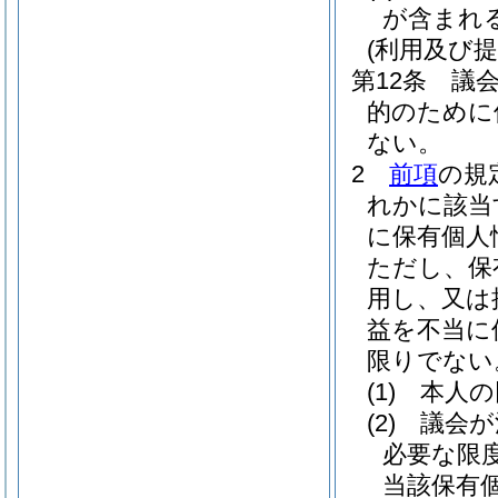
が含まれ
(利用及び提
第12条
議
的のために
ない。
2
前項
の規
れかに該当
に保有個人
ただし、保
用し、又は
益を不当に
限りでない
(1)
本人の
(2)
議会が
必要な限
当該保有