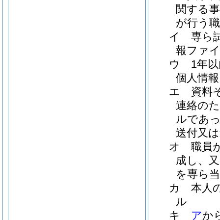
関する
が行う職
イ
専ら
報ファ
ウ
1年
個人情報
エ
資料
連絡のた
ルであっ
送付又は
オ
職員
成し、又
を専ら当
カ
本人
ル
キ
ア
か