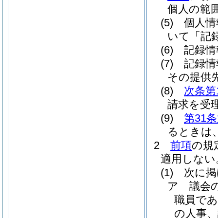
個人の範
(5)
個人情
いて「記
(6)
記録情
(7)
記録情
その提供
(8)
次条第
請求を受
(9)
第31
るときは
2
前項
の規
適用しない
(1)
次に掲
ア
議会
職員で
の人事、