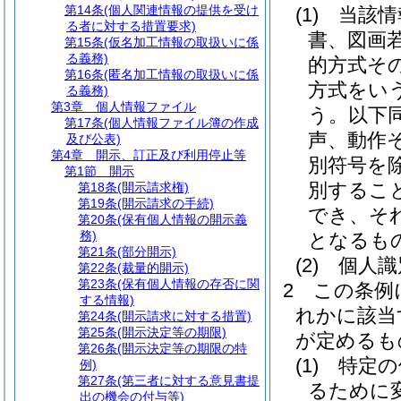
第14条
(個人関連情報の提供を受け
(1)
当該情
る者に対する措置要求)
書、図画
第15条
(仮名加工情報の取扱いに係
る義務)
的方式そ
第16条
(匿名加工情報の取扱いに係
方式をい
る義務)
第3章
個人情報ファイル
う。以下同
第17条
(個人情報ファイル簿の作成
声、動作
及び公表)
第4章
開示、訂正及び利用停止等
別符号を除
第1節
開示
別するこ
第18条
(開示請求権)
第19条
(開示請求の手続)
でき、そ
第20条
(保有個人情報の開示義
務)
となるも
第21条
(部分開示)
(2)
個人識
第22条
(裁量的開示)
第23条
(保有個人情報の存否に関
2
この条例
する情報)
れかに該当
第24条
(開示請求に対する措置)
第25条
(開示決定等の期限)
が定めるも
第26条
(開示決定等の期限の特
(1)
特定の
例)
第27条
(第三者に対する意見書提
るために
出の機会の付与等)