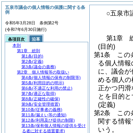
五泉市議会の個人情報の保護に関する条
例
○五泉市
令和5年3月28日 条例第2号
(令和7年6月30日施行)
第1章
条項目次
沿革
(目的)
本則
第1章
総則
第1条
この
第1条
(目的)
第2条
(定義)
る個人情報
第3条
(議会の責務)
に、議会が
第2章
個人情報等の取扱い
第4条
(個人情報の保有の制限等)
める個人の
第5条
(利用目的の明示)
正かつ円滑
第6条
(不適正な利用の禁止)
第7条
(適正な取得)
とを目的と
第8条
(正確性の確保)
(定義)
第9条
(安全管理措置)
第10条
(従事者の義務)
第2条
この
第11条
(漏えい等の通知)
関する情報
第12条
(利用及び提供の制限)
第13条
(保有個人情報の提供を受け
いう。
る者に対する措置要求)