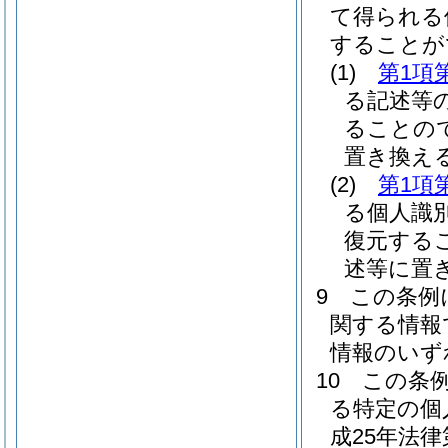
て得られる
することが
(1)
第1項
る記述等
ることの
置き換え
(2)
第1項
る個人識
復元する
述等に置
9
この条例
関する情報
情報のいず
10
この条
る特定の個
成25年法