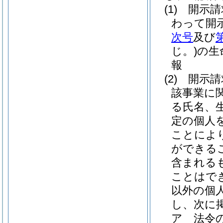
(1)
開示請
わって開
次号
及び
じ。)
の生
報
(2)
開示請
該事業に
る氏名、
定の個人
ことによ
ができる
含まれる
ことはで
以外の個
し、次に
ア
法令