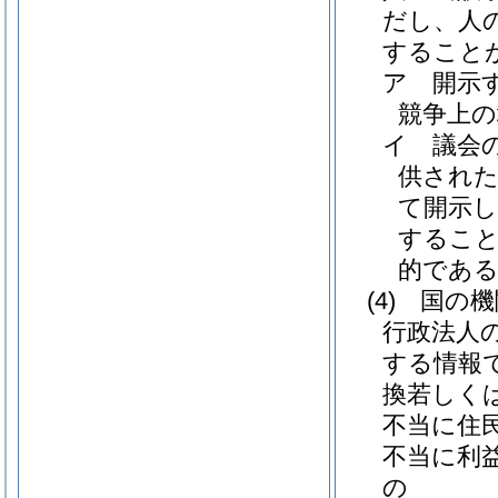
だし、人
すること
ア
開示
競争上
イ
議会
供され
て開示
すること
的であ
(4)
国の機
行政法人
する情報
換若しく
不当に住
不当に利
の