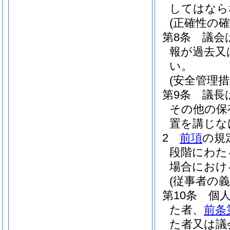
してはなら
(正確性の確
第8条
議会
報が過去又
い。
(安全管理措
第9条
議長
その他の保
置を講じな
2
前項
の規
段階にわた
場合におけ
(従事者の義
第10条
個
た者、
前条
た者又は議