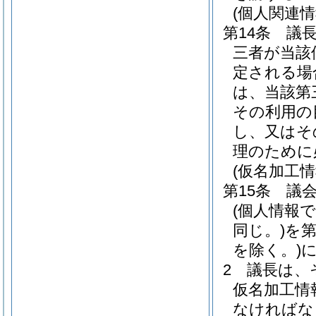
(個人関連
第14条
議
三者が当該
定される場
は、当該第
その利用の
し、又はそ
理のために
(仮名加工
第15条
議
(個人情報
同じ。)
を
を除く。)
2
議長は、
仮名加工情
なければな