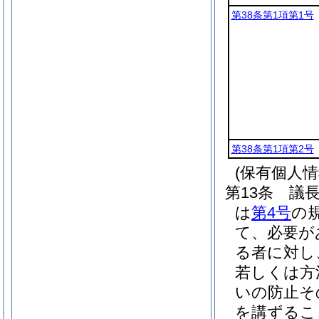
第38条第1項第1号
第38条第1項第2号
(保有個人
第13条
議
は
第4号
の
て、必要が
る者に対し
若しくは方
いの防止そ
を講ずるこ