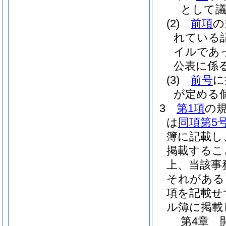
として
(2)
前項
の
れている
イルであ
公表に係
(3)
前号
に
が定める
3
第1項
の
は
同項第5
簿に記載し
掲載するこ
上、当該事
それがある
項を記載せ
ル簿に掲載
第4章