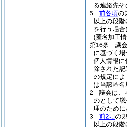
る連絡先そ
5
前各項
の
以上の段階
を行う場合
(匿名加工
第16条
議
に基づく場
個人情報に
除された記
の規定によ
は当該匿名
2
議会は、
のとして議
理のために
3
前2項
の
以上の段階