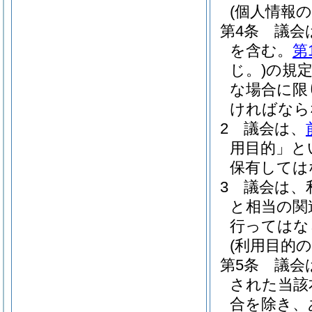
(個人情報
第4条
議会
を含む。
第
じ。)
の規
な場合に限
ければなら
2
議会は、
用目的」と
保有しては
3
議会は、
と相当の関
行ってはな
(利用目的の
第5条
議会
された当該
合を除き、