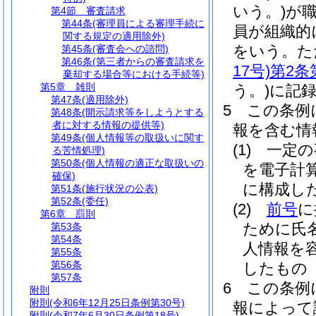
いう。)
が
第4節
審査請求
第44条
(審理員による審理手続に
員が組織的
関する規定の適用除外)
をいう。
た
第45条
(審査会への諮問)
第46条
(第三者からの審査請求を
17号)
第2条
棄却する場合等における手続等)
第5章
雑則
う。)
に記
第47条
(適用除外)
5
この条例
第48条
(開示請求等をしようとする
者に対する情報の提供等)
報を含む情
第49条
(個人情報等の取扱いに関す
(1)
一定の
る苦情処理)
第50条
(個人情報の適正な取扱いの
を電子計
確保)
に構成し
第51条
(施行状況の公表)
第52条
(委任)
(2)
前号
に
第6章
罰則
ために氏
第53条
第54条
人情報を
第55条
第56条
したもの
第57条
6
この条例
附則
附則
(令和6年12月25日条例第30号)
報によって
附則
(令和7年6月30日条例第18号)