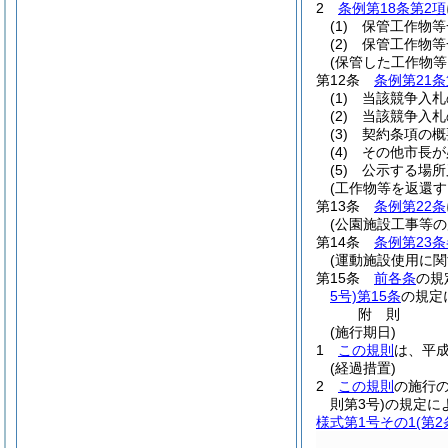
2
条例第18条第2項
(1)
保管工作物等
(2)
保管工作物等
(保管した工作物等
第12条
条例第21条
(1)
当該競争入札
(2)
当該競争入札
(3)
契約条項の概
(4)
その他市長が
(5)
公示する場所
(工作物等を返還す
第13条
条例第22条
(公園施設工事等の
第14条
条例第23
(運動施設使用に関
第15条
前各条
の規
5号)
第15条
の規定
附
則
(施行期日)
1
この規則
は、平成
(経過措置)
2
この規則
の施行
則第3号)
の規定に
様式第1号その1
(第