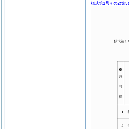
様式第1号その2
(第