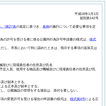
平成18年1月1日
規則第142号
。)
第27条
の規定に基づき、
条例
の施行について必要な事項を定
為の許可を受ける者に係る公園内行為許可申請書の様式は、
様式
ただし、市長において特に認めたときは、指示する事項の追加又は
械並びに現場責任者の住所及び氏名
予定人員、使用する物品及び機械並びに現場責任者の住所及び氏
本及び副本とする。
による正本及び副本とする。
だし、公園施設の管理をする場合は、添付を要しない。
事項の変更許可を受ける場合の申請書の様式は、
様式第4号
による正