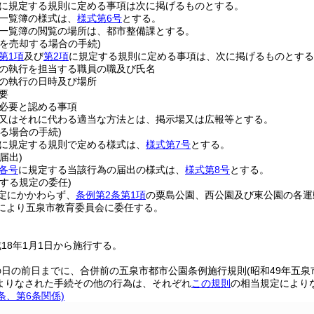
に規定する規則に定める事項は次に掲げるものとする。
一覧簿の様式は、
様式第6号
とする。
一覧簿の閲覧の場所は、都市整備課とする。
を売却する場合の手続)
第1項
及び
第2項
に規定する規則に定める事項は、次に掲げるものとする
の執行を担当する職員の職及び氏名
の執行の日時及び場所
要
必要と認める事項
又はそれに代わる適当な方法とは、掲示場又は広報等とする。
る場合の手続)
に規定する規則で定める様式は、
様式第7号
とする。
届出)
条各号
に規定する当該行為の届出の様式は、
様式第8号
とする。
する規定の委任)
定にかかわらず、
条例第2条第1項
の粟島公園、西公園及び東公園の各運
により五泉市教育委員会に委任する。
18年1月1日から施行する。
の日の前日までに、合併前の五泉市都市公園条例施行規則
(昭和49年五泉
よりなされた手続その他の行為は、それぞれ
この規則
の相当規定により
2条、第6条関係)