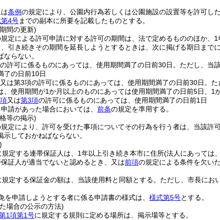
又は
条例
の規定により、公園内行為若しくは公園施設の設置等を許可し
第4号
までの副本に所要を記載したものとする。
期間の更新)
の規定による許可申請に対する許可の期間は、法で定めるもののほか、1
し、引き続きその期間を延長しようとするときは、次に掲げる期日まで
ばならない。
項の許可に係るものにあっては、使用期間満了の日前30日。ただし、当
満了の日前10日
項又は第3項の許可に係るものにあっては、使用期間満了の日前30日。た
は、使用期間が1か月以上のものにあっては使用期間満了の日前5日、1
1項
又は
第3項
の許可に係るものにあっては、使用期間満了の日前1日
る申請があった場合においては、
前条
の規定を準用する。
格等の掲示)
の規定により、許可を受けた事項についてその行為を行う者は、当該許
掲示しておかねばならない。
)
に規定する連帯保証人は、1年以上引き続き本市に住所
(法人にあっては
帯保証人が適当でないと認めるとき、又は
前項
の規定による条件を欠い
に規定する保証金の額は、当該使用料と同額とする。
ただし、市長にお
免を申請しようとする者に係る申請書の様式は、
様式第5号
とする。
た場合の公示の方法)
第1項第1号
に規定する規則に定める場所は、掲示場等とする。