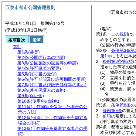
五泉市都市公園管理規則
○五泉市都市
平成18年1月1日 規則第142号
(趣旨)
(平成18年1月1日施行)
第1条
この規則
は
めるものとする。
条項目次
沿革
(公園内行為の申請
本則
第2条
条例第3条第
第1条
(趣旨)
第1号
による正本
第2条
(公園内行為の申請)
2
条例第3条第2項
第3条
(公園施設の設置等の申請)
指示した事項の記
第4条
(許可事項の変更)
(1)
物品の販売そ
第5条
(許可書の受付)
(2)
営業を目的と
第6条
(許可期間及び許可期間の更新)
(3)
興行を行う場
第7条
(許可書及び販売価格等の掲示)
(4)
競技会、展示
第8条
(連帯保証人の資格)
名
第9条
(保証金)
(公園施設の設置等
第10条
(使用料の減免)
第3条
条例第8条
の
第11条
(工作物等を保管した場合の公
2
条例第9条
の規定
示の方法)
3
前項
の規定によ
第12条
(保管した工作物等を売却する
(許可事項の変更)
場合の手続)
第4条
都市公園法
第13条
(工作物等を返還する場合の手
本及び副本とする
続)