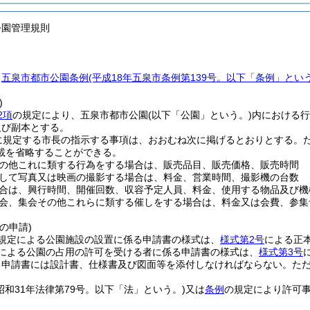
公園管理規則
、
五泉市都市公園条例
(平成18年五泉市条例第139号。以下「条例」という
)
2項
の規定により、五泉市都市公園
(以下「公園」という。)
内における行
及び副本とする。
に規定する市長の指示する事項は、おおむね次に掲げるとおりとする。
載を省略することができる。
の他これに類する行為をする場合は、販売品目、販売価格、販売時間
して写真又は映画の撮影する場合は、料金、営業時間、撮影機の台数
合は、興行時間、開催回数、収容予定人員、料金、使用する物品及び機
会、集会その他これらに類する催しをする場合は、料金又は会費、参集
の申請)
規定による公園施設の設置に係る申請書の様式は、
様式第2号
による正
による公園の占用の許可を受ける者に係る申請書の様式は、
様式第3号
る申請書には設計書、仕様書及び図面等を添付しなければならない。
た
(昭和31年法律第79号。以下「法」という。)
又は
条例
の規定により許可
。