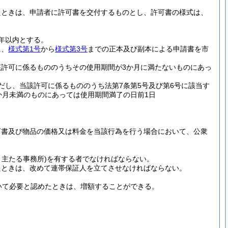
たときは、申請者に許可書を交付するものとし、許可書の様式は、
年以内とする。
に、
様式第1号
から
様式第3号
までの正本及び副本による申請書を市
該許可に係るもののうちその使用期間が3か月に満たないものにあっ
だし、当該許可に係るもののうち法第7条第5号及び第6号に該当す
か月未満のものにあっては使用期間満了の日前1日
可書及び物品の価格又は料金を当該行為を行う場合において、公衆
、主たる事務所)
を有する者でなければならない。
たときは、改めて連帯保証人を立てさせなければならない。
いて必要と認めたときは、増額することができる。