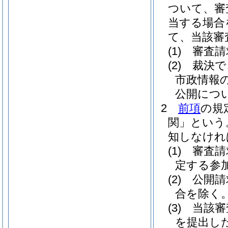
ついて、審
当する場合
て、当該審
(1)
審査請
(2)
裁決で
市政情報
公開につ
2
前項
の規
関」という
知しなけれ
(1)
審査請
定する参
(2)
公開請
合を除く。
(3)
当該審
を提出し