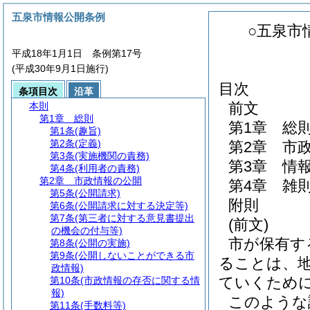
五泉市情報公開条例
○五泉市
平成18年1月1日 条例第17号
(平成30年9月1日施行)
目次
条項目次
沿革
前文
本則
第1章
総則
第1章
総
第1条
(趣旨)
第2条
(定義)
第2章
市
第3条
(実施機関の責務)
第3章
情
第4条
(利用者の責務)
第2章
市政情報の公開
第4章
雑
第5条
(公開請求)
附則
第6条
(公開請求に対する決定等)
第7条
(第三者に対する意見書提出
(前文)
の機会の付与等)
市が保有す
第8条
(公開の実施)
第9条
(公開しないことができる市
ることは、
政情報)
ていくため
第10条
(市政情報の存否に関する情
報)
このような
第11条
(手数料等)