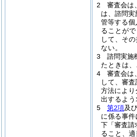
2
審査会は
は、諮問実
管等する個
ることがで
して、その
ない。
3
諮問実施
たときは、
4
審査会は
して、審査
方法により
出するよう
5
第2項
及
に係る事件
下「審査請
ること、適