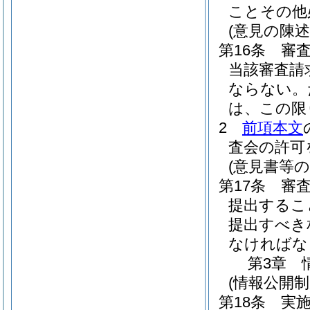
ことその他
(意見の陳述
第16条
審
当該審査請
ならない。
は、この限
2
前項本文
査会の許可
(意見書等の
第17条
審
提出するこ
提出すべき
なければな
第3章
(情報公開
第18条
実