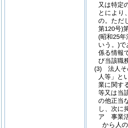
又は特定
とにより
の。
ただ
第120号)
(昭和25年
いう。)
で
係る情報
び当該職
(3)
法人そ
人等」とい
業に関す
等又は当
の他正当
し、次に
ア
事業
から人の