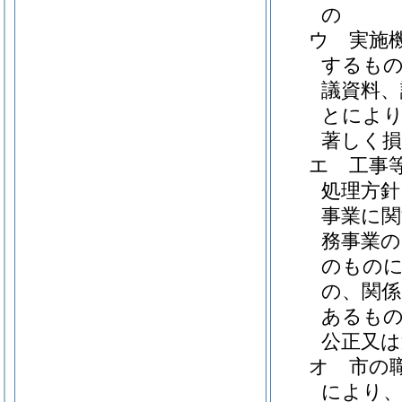
の
ウ
実施
するも
議資料、
とにより
著しく
エ
工事
処理方針
事業に
務事業
のもの
の、関係
あるもの
公正又
オ
市の
により