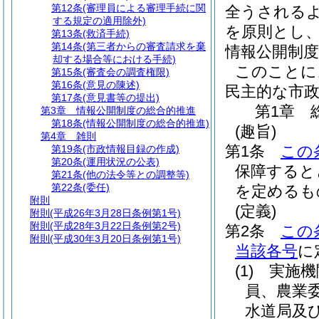
第12条
(審理員による審理手続に関
全うされる
する規定の適用除外)
を原則とし
第13条
(救済手続)
第14条
(第三者からの審査請求を棄
情報公開制
却する場合等における手続)
このことに
第15条
(審査会の調査権限)
第16条
(意見の陳述)
民主的な市
第17条
(意見書等の提出)
第1章
第3章
情報公開制度の総合的推進
第18条
(情報公開制度の総合的推進)
(趣旨)
第4章
雑則
第1条
この
第19条
(市政情報目録の作成)
第20条
(運用状況の公表)
保障すると
第21条
(他の法令等との調整等)
第22条
(委任)
を定めるも
附則
(定義)
附則
(平成26年3月28日条例第1号)
附則
(平成28年3月22日条例第2号)
第2条
この
附則
(平成30年3月20日条例第1号)
当該各号
に
(1)
実施機
員、農業
水道局及