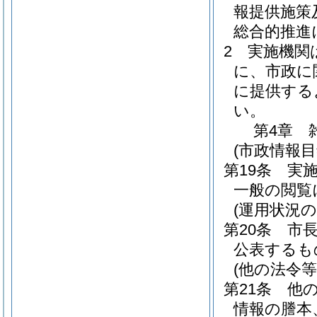
報提供施策
総合的推進
2
実施機関
に、市政に
に提供する
い。
第4章
(市政情報目
第19条
実
一般の閲覧
(運用状況の
第20条
市
公表するも
(他の法令
第21条
他
情報の謄本