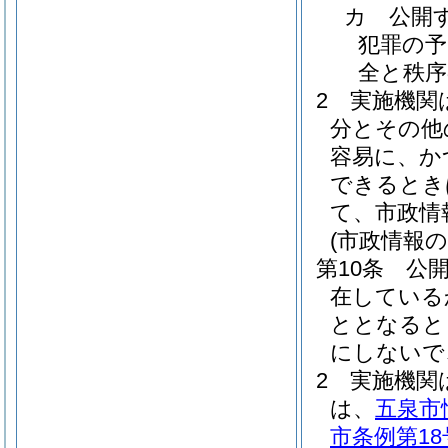
カ
公開
犯罪の予
全と秩
2
実施機関
分とその他
容易に、か
できるとき
て、市政情
(市政情報
第10条
公
在している
ととなると
にしないで
2
実施機関
は、
五泉市
市条例第18