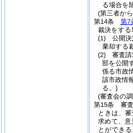
る場合を除
(第三者か
第14条
第7
裁決をする
(1)
公開決
棄却する
(2)
審査請
部を公開
係る市政
該市政情
る。)
(審査会の調
第15条
審
ときは、審
求めて、意
とができる