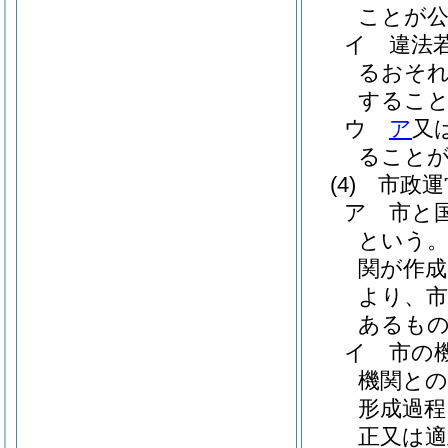
ことが
イ
違法
るおそ
するこ
ウ
ア
又
ること
(4)
市政運
ア
市と
という。
関が作
より、
あるも
イ
市の
機関との
形成過
正又は