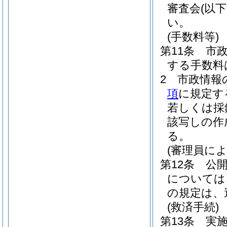
審査会
(以
い。
(手数料等)
第11条
市
する手数料
2
市政情報
項
に規定す
若しくは採
該写しの作
る。
(審理員に
第12条
公
については
の規定は、
(救済手続)
第13条
実