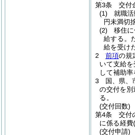
第3条
交付
(1)
就職活
円未満切捨
(2)
移住に
給する。
給を受け
2
前項
の規
いて支給を
して補助率
3
国、県、
の交付を別
る。
(交付回数)
第4条
交付
に係る経費
(交付申請)