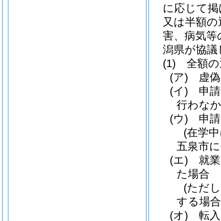
に応じて掲
又は半額の
害、病気等
潟県が協議
(1)
全額の
(ア)
虚偽
(イ)
申請
行わな
(ウ)
申請
(在学
五泉市に
(エ)
就業
た場合
(ただ
する場合
(オ)
転入