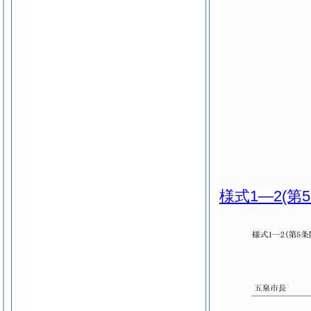
様式1―2
(第