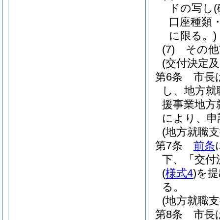
ドの写し
口座種類
に限る。)
(7)
その他
(交付決定及
第6条
市長
し、地方就
援事業地方
により、申
(地方就職支
第7条
前条
下、「交付
(
様式4
)
を提
る。
(地方就職支
第8条
市長