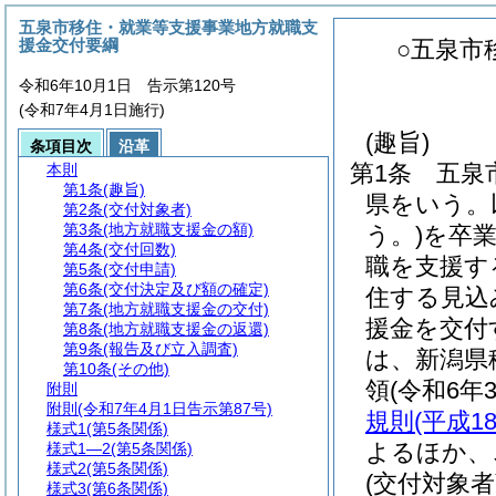
五泉市移住・就業等支援事業地方就職支
援金交付要綱
○五泉市
令和6年10月1日 告示第120号
(令和7年4月1日施行)
(趣旨)
条項目次
沿革
第1条
五泉
本則
第1条
(趣旨)
県をいう。
第2条
(交付対象者)
第3条
(地方就職支援金の額)
う。)
を卒
第4条
(交付回数)
職を支援す
第5条
(交付申請)
第6条
(交付決定及び額の確定)
住する見込
第7条
(地方就職支援金の交付)
援金を交付
第8条
(地方就職支援金の返還)
第9条
(報告及び立入調査)
は、新潟県
第10条
(その他)
領
(令和6年
附則
附則
(令和7年4月1日告示第87号)
規則
(平成1
様式1
(第5条関係)
よるほか、
様式1―2
(第5条関係)
様式2
(第5条関係)
(交付対象者
様式3
(第6条関係)