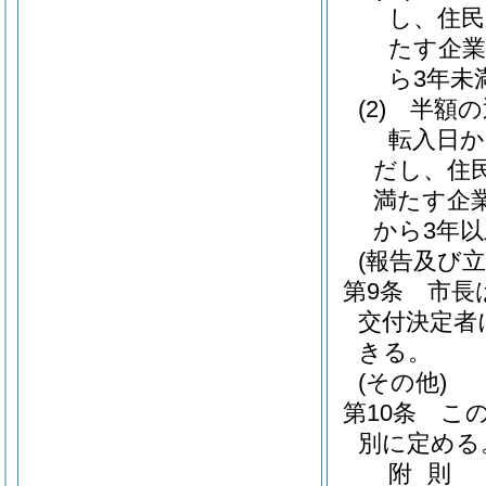
し、住
たす企業
ら3年未
(2)
半額の
転入日か
だし、住
満たす企
から3年
(報告及び立
第9条
市長
交付決定者
きる。
(その他)
第10条
こ
別に定める
附
則