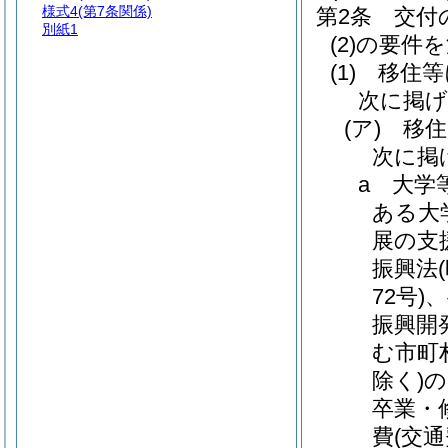
様式4
(第7条関係)
第2条
交付
別紙1
(2)
の要件を
(1)
移住等
次に掲
(ア)
移住
次に掲
a
大学
ある大
展の支
振興法
72号)
、
振興開
む市町
除く)
の
卒業・
費
(交通