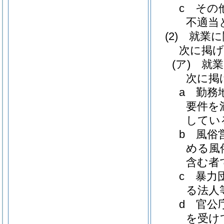
c
その
不適当
(2)
就業に
次に掲
(ア)
就業
次に掲
a
勤務
要件を
してい
b
風俗
める風
含む者
c
暴力
る法人
d
官公
を受け