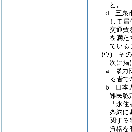
と。
d
五泉
して居
交通費
を満た
ている
(ウ)
その
次に掲
a
暴力
る者で
b
日本
難民認
「永住
条約に
関する
資格を