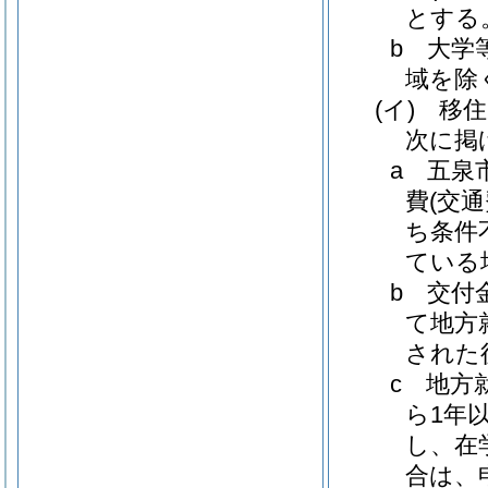
とする
b
大学
域を除
(イ)
移住
次に掲
a
五泉
費
(交通
ち条件
ている
b
交付
て地方
された
c
地方
ら1年
し、在
合は、