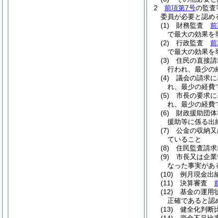
2
前項第7号
の監査
委員が必要と認め
(1)
財務監査
前
で最大の効果を
(2)
行政監査
前
で最大の効果を
(3)
住民の直接
行われ、最少の
(4)
議会の請求
れ、最少の経費
(5)
市長の要求
れ、最少の経費
(6)
財政援助団
援助等に係る出
(7)
公金の収納
ていること
(8)
住民監査請
(9)
市長又は企
なった事実があ
(10)
例月現金
(11)
決算審査
(12)
基金の運用
正確であると認
(13)
健全化判断