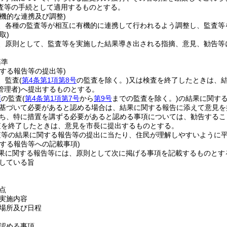
査等の手続として適用するものとする。
機的な連携及び調整)
、各種の監査等が相互に有機的に連携して行われるよう調整し、監査等
取)
、原則として、監査等を実施した結果導き出される指摘、意見、勧告等
。
基準
する報告等の提出等)
、監査
(
第4条第1項第8号
の監査を除く。)
又は検査を終了したときは、
管理者)
へ提出するものとする。
項
の監査
(
第4条第1項第7号
から
第9号
までの監査を除く。)
の結果に関す
基づいて必要があると認める場合は、結果に関する報告に添えて意見を
ち、特に措置を講ずる必要があると認める事項については、勧告するこ
査を終了したときは、意見を市長に提出するものとする。
査等の結果に関する報告等の提出に当たり、住民が理解しやすいように
関する報告等への記載事項)
果に関する報告等には、原則として次に掲げる事項を記載するものとす
している旨
点
実施内容
場所及び日程
認める事項