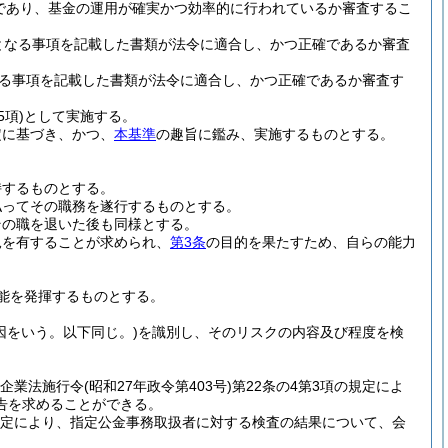
あり、基金の運用が確実かつ効率的に行われているか審査するこ
なる事項を記載した書類が法令に適合し、かつ正確であるか審査
る事項を記載した書類が法令に適合し、かつ正確であるか審査す
5項)
として実施する。
定に基づき、かつ、
本基準
の趣旨に鑑み、実施するものとする。
持するものとする。
払ってその職務を遂行するものとする。
その職を退いた後も同様とする。
見を有することが求められ、
第3条
の目的を果たすため、自らの能力
能を発揮するものとする。
因をいう。以下同じ。)
を識別し、そのリスクの内容及び程度を検
営企業法施行令
(昭和27年政令第403号)
第22条の4第3項の規定によ
告を求めることができる。
定により、指定公金事務取扱者に対する検査の結果について、会