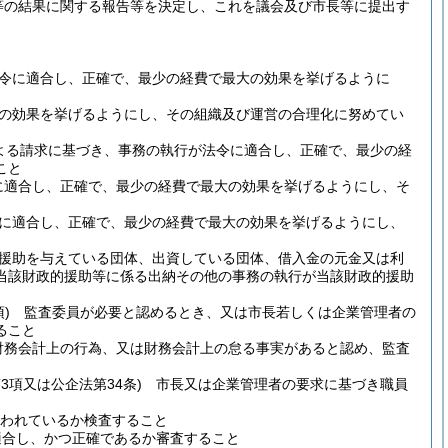
等の結果に関する報告等を決定し、これを議会及び市長等に提出す
令に適合し、正確で、最少の経費で最大の効果を挙げるように
の効果を挙げるようにし、その組織及び運営の合理化に努めてい
よる請求に基づき、事務の執行が法令に適合し、正確で、最少の経
こと
適合し、正確で、最少の経費で最大の効果を挙げるようにし、そ
に適合し、正確で、最少の経費で最大の効果を挙げるようにし、
援助を与えている団体、出資している団体、借入金の元金又は利
当該財政的援助等に係る出納その他の事務の執行が当該財政的援助
)
監査委員が必要と認めるとき、又は市長若しくは企業管理者の
ること
務会計上の行為、又は財務会計上の怠る事実があると認め、監査
第3項又は公企法第34条)
市長又は企業管理者の要求に基づき職員
われているか検査すること
合し、かつ正確であるか審査すること