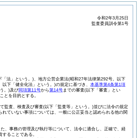
令和2年3月25日
監査委員訓令第1号
以下「法」という。)
、地方公営企業法
(昭和27年法律第292号。以下
号。以下「健全化法」という。)
の規定に基づき、
本基準第4条第1項
う。)
及び
同項第11号
から
第14号
までの審査
(以下「審査」とい
ことを目的とする。
て監査、検査及び審査
(以下「監査等」という。)
並びに法令の規定
られていない事項については、一般に公正妥当と認められる他の関
また、事務の管理及び執行等について、法令に適合し、正確で、経
資することである。