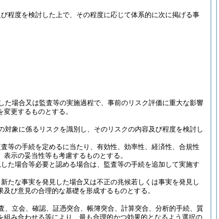
及び程度を検討した上で、その程度に応じて体系的に次に掲げる事
した場合又は監査等の実施過程で、事前のリスク評価に重大な影響
を変更するものとする。
の対象に係るリスクを識別し、そのリスクの内容及び程度を検討し
監査等の手続を定めるに当たり、有効性、効率性、経済性、合規性
、表示の妥当性等も考慮するものとする。
見した場合等必要と認める場合は、監査等の手続を追加して実施す
、新たな事実を発見した場合又は不正の兆候若しくは事実を発見し
果及び意見の合理的な基礎を形成するものとする。
査、立会、確認、証憑突合、帳簿突合、計算突合、分析的手続、質
を組み合わせる等により、最も合理的かつ効果的となるよう選択の