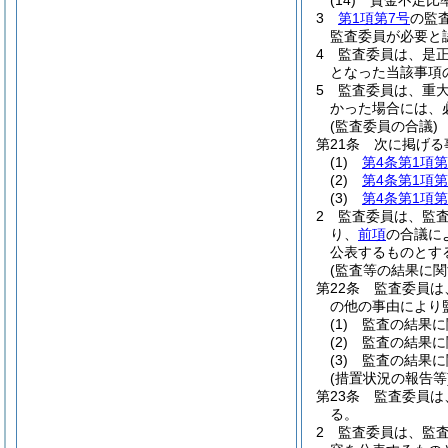
(14)
資金不足比
3
第1項第7号
の監
監査委員が必要と
4
監査委員は、是
となった当該事項
5
監査委員は、重
かった場合には、
(監査委員の合議)
第21条
次に掲げる
(1)
第4条第1項第
(2)
第4条第1項第
(3)
第4条第1項第
2
監査委員は、監
り、
前項
の合議に
公表するものとす
(監査等の結果に関
第22条
監査委員は
の他の事由により
(1)
監査の結果に
(2)
監査の結果に
(3)
監査の結果に
(措置状況の報告等
第23条
監査委員は
る。
2
監査委員は、監