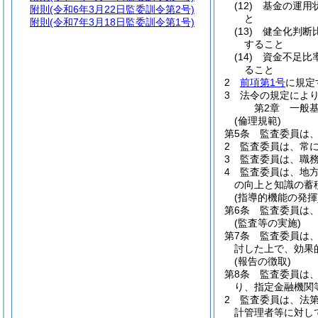
(12)
基金の運用
附則
(令和6年3月22日監委訓令第2号)
と
附則
(令和7年3月18日監委訓令第1号)
(13)
健全化判断
すること
(14)
資金不足比
ること
2
前項第1号
に規定
3
法令の規定によ
第2章
一般
(倫理規範)
第5条
監査委員は
2
監査委員は、常
3
監査委員は、職
4
監査委員は、地
の向上と知識の蓄
(指導的機能の発揮
第6条
監査委員は
(監査等の実施)
第7条
監査委員は
討した上で、効果
(報告の徴取)
第8条
監査委員は
り、指定金融機関
2
監査委員は、法第2
計管理者等に対し