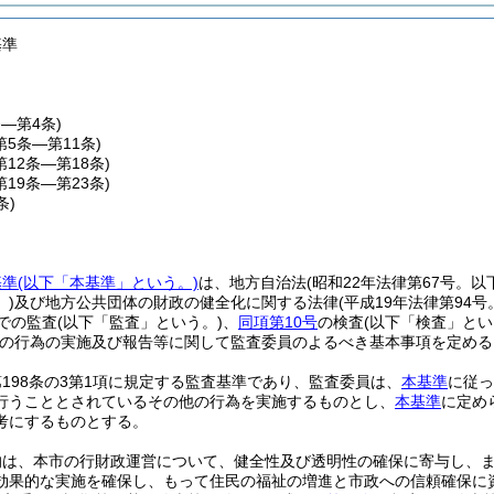
基準
条―第4条)
第5条―第11条)
第12条―第18条)
第19条―第23条)
条)
基準
(以下「本基準」という。)
は、地方自治法
(昭和22年法律第67号。
)
及び地方公共団体の財政の健全化に関する法律
(平成19年法律第94
での監査
(以下「監査」という。)
、
同項第10号
の検査
(以下「検査」とい
の行為の実施及び報告等に関して監査委員のよるべき基本事項を定める
198条の3第1項に規定する監査基準であり、監査委員は、
本基準
に従っ
行うこととされているその他の行為を実施するものとし、
本基準
に定め
考にするものとする。
的は、本市の行財政運営について、健全性及び透明性の確保に寄与し、
効果的な実施を確保し、もって住民の福祉の増進と市政への信頼確保に