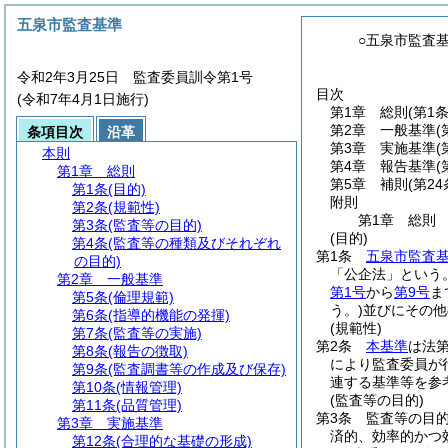
五泉市監査基準
○五泉市監査
令和2年3月25日 監査委員訓令第1号
目次
(令和7年4月1日施行)
第1章
総則
(第1
第2章
一般基準
(
条項目次
沿革
第3章
実施基準
(
本則
第4章
報告基準
(
第1章
総則
第5章
補則
(第24
第1条
(目的)
附則
第2条
(規範性)
第1章
総則
第3条
(監査等の目的)
(目的)
第4条
(監査等の種類及びそれぞれ
第1条
五泉市監査
の目的)
「公企法」という。
第2章
一般基準
第1号
から
第9号
ま
第5条
(倫理規範)
う。)
並びにその他
第6条
(指導的機能の発揮)
(規範性)
第7条
(監査等の実施)
第2条
本基準
は法第
第8条
(報告の徴取)
により監査委員が
第9条
(監査調書等の作成及び保存)
連する基準等を参
第10条
(情報管理)
(監査等の目的)
第11条
(品質管理)
第3条
監査等の目
第3章
実施基準
済的、効率的かつ
第12条
(合理的な基礎の形成)