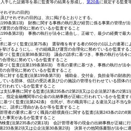
ら入手した証拠等を基に監査等の結果を形成し、
第20条
に規定する監査
それぞれの目的)
類及びそれぞれの目的は、次に掲げるとおりとする。
第199条第1項)
財務に関する事務の執行及び経営に係る事業の管理が法
び運営の合理化に努めているか監査すること
第199条第2項)
事務の執行が法令に適合し、正確で、最少の経費で最大
と
求に基づく監査
(法第75条)
選挙権を有する者の50分の1以上の連署に
を挙げるようにし、その組織及び運営の合理化に努めているか監査する
基づく監査
(法第98条第2項)
議会の請求に基づき、事務の執行が法令に
の合理化に努めているか監査すること
基づく監査
(法第199条第6項)
市長の要求に基づき、事務の執行が法令
営の合理化に努めているか監査すること
等に対する監査
(法第199条第7項)
補助金、交付金、負担金等の財政的
している団体、信託の受託者及び公の施設の管理を行わせている団体の
て行われているか監査すること
は支払事務に関する監査
(法第235条の2第2項又は公企法第27条の2第1項
に、指定金融機関等の公金の出納事務が正確に行われているかを監査す
に基づく監査
(法第242条)
住民が、市の職員等による違法又は不当な財
きに、請求に理由があるか等を監査すること
管理者の要求に基づく職員の賠償責任に関する監査
(法第243条の2の8
えた事実があるか監査すること
納検査
(法第235条の2第1項)
会計管理者等の現金の出納事務が正確に行
法第233条第2項又は公企法第30条第2項)
決算その他関係書類が法令に適