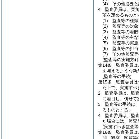
(4)
その他必要と
4
監査委員は、実
項を定めるものと
(1)
監査等の種類
(2)
監査等の対象
(3)
監査等の着眼
(4)
監査等の主な
(5)
監査等の実施
(6)
監査等の担当
(7)
その他監査等
(監査等の実施方針
第14条
監査委員は
を与えるような新
(監査等の手続)
第15条
監査委員は
た上で、実施すべ
2
監査委員は、監
に着目し、併せて
3
監査等の手続は
るものとする。
4
監査委員は、監
た場合には、監査
(実施すべき監査等
第16条
監査委員は
問、観察、閲覧等