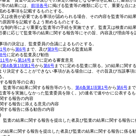
率審査 資金不足比率及びその算定の基礎となる事項を記載した書類が
査等の結果には、
前項各号
に掲げる監査等の種類に応じて、重要な点に
認める事項を記載するものとする。
正又は改善が必要である事項が認められる場合、その内容を監査等の結
の原因等を記載するよう努めるものとする。
大な制約等により重要な監査等の手続を実施できず、監査又は検査の結
必要に応じて監査等の結果に関する報告等にその旨、内容及び理由等を
事項の決定は、監査委員の合議によるものとする。
1号
から
第6号
まで、及び
第9号
に定める監査結果
8号
に定める監査及び勧告
11号
から
第14号
までに定める審査意見
査
(
第4条第1項第1号
から
第6号
までに定める監査に限る。)
の結果に関す
より決定することができない事項がある場合には、その旨及び当該事項
る。
する報告等の公表)
、監査等の結果に関する報告等のうち、
第4条第1項第1号
から
第6号
まで
監査等を実施しなかった監査委員を除く。)
の連名で速やかに公表するも
関する報告の内容
関する報告に添える意見の内容
関する報告に係る勧告の内容
)
、監査の結果に関する報告を提出した者及び監査の結果に関する報告に
査の結果に関する報告を提出した者及び監査の結果に関する報告に係る