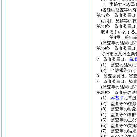
上、実施すべき監
(各種の監査等の有
第17条
監査委員は
(弁明、見解等の聴
第18条
監査委員は
取するものとする
第4章
報告
(監査等の結果に関
第19条
監査委員は
ては市長又は企業
2
監査委員は、
前
(1)
監査の結果に
(2)
当該報告のう
3
監査委員は、審
4
監査委員は、監
(監査等の結果に
第20条
監査等の結
(1)
本基準
に準拠
(2)
監査等の種類
(3)
監査等の対象
(4)
監査等の着眼
(5)
監査等の主な
(6)
監査等の実施
(7)
監査等の結果
(8)
その他必要と