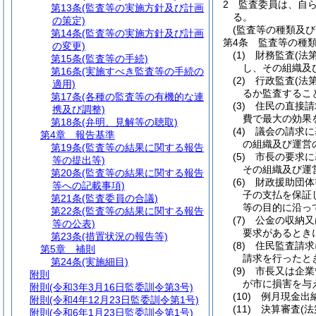
2
監査委員は、自
第13条
(監査等の実施方針及び計画
る。
の策定)
(監査等の種類及び
第14条
(監査等の実施方針及び計画
第4条
監査等の種
の変更)
(1)
財務監査
(法
第15条
(監査等の手続)
し、その組織及
第16条
(実施すべき監査等の手続の
(2)
行政監査
(法
適用)
るか監査するこ
第17条
(各種の監査等の有機的な連
(3)
住民の直接請
携及び調整)
費で最大の効果
第18条
(弁明、見解等の聴取)
(4)
議会の請求に
第4章
報告基準
の組織及び運営
第19条
(監査等の結果に関する報告
(5)
市長の要求に
等の提出等)
その組織及び運
第20条
(監査等の結果に関する報告
(6)
財政援助団体
等への記載事項)
子の支払を保証
第21条
(監査委員の合議)
等の目的に沿っ
第22条
(監査等の結果に関する報告
(7)
公金の収納又
等の公表)
要求があるとき
第23条
(措置状況の報告等)
(8)
住民監査請求
第5章
補則
請求を行ったと
第24条
(実施細目)
(9)
市長又は企業
附則
が市に損害を与
附則
(令和3年3月16日監委訓令第3号)
(10)
例月現金出
附則
(令和4年12月23日監委訓令第1号)
(11)
決算審査
(
附則
(令和6年1月23日監委訓令第1号)