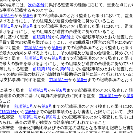
等の結果には、
次の各号
に掲げる監査等の種類に応じて、重要な点にお
る事項を記載するものとする。
項第1号
から
第6号
までの記載事項のとおり監査した限りにおいて、監査
挙げるようにし、その組織及び運営の合理化に努めていること
項第1号
から
第6号
までの記載事項のとおり監査した限りにおいて、監査
挙げるようにし、その組織及び運営の合理化に努めていること
請求に基づく監査
前項第1号
から
第6号
までの記載事項のとおり監査し
経費で最大の効果を挙げるようにし、その組織及び運営の合理化に努め
に基づく監査
前項第1号
から
第6号
までの記載事項のとおり監査した限り
で最大の効果を挙げるようにし、その組織及び運営の合理化に努めてい
に基づく監査
前項第1号
から
第6号
までの記載事項のとおり監査した限り
で最大の効果を挙げるようにし、その組織及び運営の合理化に努めてい
体等に対する監査
前項第1号
から
第6号
までの記載事項のとおり監査し
納その他の事務の執行が当該財政的援助等の目的に沿って行われている
又は支払事務に関する監査
前項第1号
から
第6号
までの記載事項のとおり
求に基づく監査
前項第1号
から
第6号
までの記載事項のとおり監査した限
業管理者の要求に基づく職員の賠償責任に関する監査
前項第1号
から
第
ること
出納検査
前項第1号
から
第6号
までの記載事項のとおり検査した限りにお
前項第1号
から
第6号
までの記載事項のとおり審査した限りにおいて、決
状況審査
前項第1号
から
第6号
までの記載事項のとおり審査した限りに
められ、基金の運用が確実かつ効率的に行われていること
比率審査 健全化判断比率及びその算定の基礎となる事項を記載した書