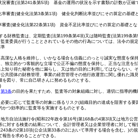
状況審査
(法第241条第5項)
基金の運用の状況を示す書類の計数が正確で
比率審査
(健全化法第3条第1項)
健全化判断比率並びにその算定の基礎と
率審査
(健全化法第22条第1項)
資金不足比率並びにその算定の基礎とな
する財務監査は、定期監査
(法第199条第4項)
又は随時監査
(法第199条第
り監査委員が行うこととされているその他の行為については、法令の規
基準
、高潔な人格を維持し、いかなる場合も信義にのっとり誠実な態度を保
に、独立的かつ客観的な立場で公正不偏の態度を保持し、正当な注意を
務上知り得た秘密を他に漏らし、又は他の目的に利用してはならない。
方公共団体の財務管理、事業の経営管理その他行政運営に関し優れた識
積を図り、常に自己研さんに努めるものとする。
)
、
第3条
の目的を果たすため、監査等の対象組織に対し、適切に指導的機
、必要に応じて監査等の対象に係るリスク
(組織目的の達成を阻害する要
的かつ効率的に監査等を実施するものとする。
、地方自治法施行令
(昭和22年政令第16号)
第168条の4第3項又は地方公
等に対する検査の結果について、会計管理者又は企業管理者に対して報
43条の2第10項
(公企法第33条の2において準用する場合を含む。)
の規
て報告を求めることができる。