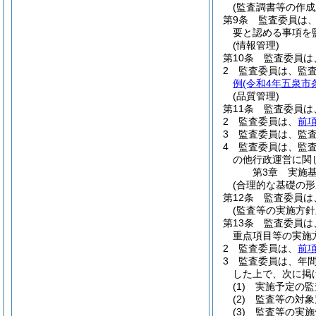
(監査調書等の作成
第9条
監査委員は
要と認める事項を
(情報管理)
第10条
監査委員は
2
監査委員は、監
例
(令和4年五泉市
(品質管理)
第11条
監査委員は
2
監査委員は、
前
3
監査委員は、監
4
監査委員は、監
の他行政運営に関
第3章
実施
(合理的な基礎の形
第12条
監査委員は
(監査等の実施方針
第13条
監査委員は
重点項目等の実施
2
監査委員は、
前
3
監査委員は、年
した上で、次に掲
(1)
実施予定の監
(2)
監査等の対象
(3)
監査等の実施