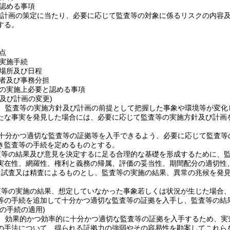
認める事項
施計画の策定に当たり、必要に応じて監査等の対象に係るリスクの内容
する。
点
実施手続
場所及び日程
者及び事務分担
の実施上必要と認める事項
及び計画の変更)
、監査等の実施方針及び計画の前提として把握した事象や環境等が変化
たな事実を発見した場合には、必要に応じて監査等の実施方針及び計画
十分かつ適切な監査等の証拠等を入手できるよう、必要に応じて監査等
き監査等の手続を定めるものとする。
査等の結果及び意見を決定するに足る合理的な基礎を形成するために、
実在性、網羅性、権利と義務の帰属、評価の妥当性、期間配分の適切性
、試査又は精査によるものとし、監査等の実施の結果、異常の兆候を発
査等の実施の結果、想定していなかった事象若しくは状況が生じた場合
等の手続を追加して十分かつ適切な監査等の証拠を入手し、監査等の結
の手続の適用)
、効果的かつ効率的に十分かつ適切な監査等の証拠を入手するため、実
の手法について、得られる証拠力の強弱やその容易性を勘案してこれら