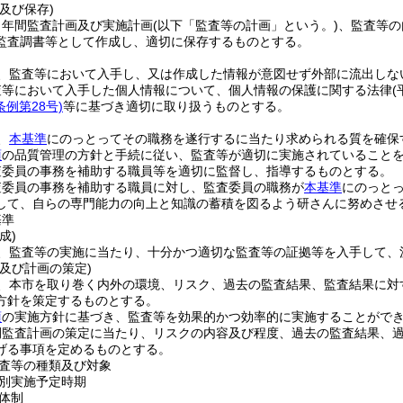
及び保存)
、年間監査計画及び実施計画
(以下「監査等の計画」という。)
、監査等の
監査調書等として作成し、適切に保存するものとする。
、監査等において入手し、又は作成した情報が意図せず外部に流出しな
査等において入手した個人情報について、個人情報の保護に関する法律
(
条例第28号)
等に基づき適切に取り扱うものとする。
、
本基準
にのっとってその職務を遂行するに当たり求められる質を確保
項
の品質管理の方針と手続に従い、監査等が適切に実施されていること
査委員の事務を補助する職員等を適切に監督し、指導するものとする。
査委員の事務を補助する職員に対し、監査委員の職務が
本基準
にのっと
して、自らの専門能力の向上と知識の蓄積を図るよう研さんに努めさせ
基準
成)
、監査等の実施に当たり、十分かつ適切な監査等の証拠等を入手して、
及び計画の策定)
、本市を取り巻く内外の環境、リスク、過去の監査結果、監査結果に対
方針を策定するものとする。
項
の実施方針に基づき、監査等を効果的かつ効率的に実施することがで
間監査計画の策定に当たり、リスクの内容及び程度、過去の監査結果、
げる事項を定めるものとする。
査等の種類及び対象
別実施予定時期
体制