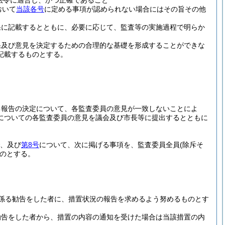
法令に適合し、かつ正確であること
おいて
当該各号
に定める事項が認められない場合にはその旨その他
果に記載するとともに、必要に応じて、監査等の実施過程で明らか
果及び意見を決定するための合理的な基礎を形成することができな
記載するものとする。
る報告の決定について、各監査委員の意見が一致しないことによ
についての各監査委員の意見を議会及び市長等に提出するとともに
、及び
第8号
について、次に掲げる事項を、監査委員全員
(除斥そ
のとする。
係る勧告をした者に、措置状況の報告を求めるよう努めるものとす
勧告をした者から、措置の内容の通知を受けた場合は当該措置の内