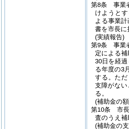
第8条
事業
けようとす
よる事業計
書を市長に
(実績報告)
第9条
事業
定による補
30日を経
る年度の3
する。
ただ
支障がない
る。
(補助金の額
第10条
市
査のうえ補
(補助金の支