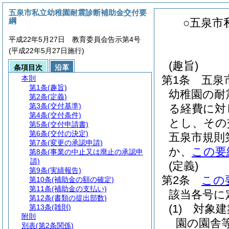
五泉市私立幼稚園耐震診断補助金交付要
綱
○五泉市
平成22年5月27日 教育委員会告示第4号
(平成22年5月27日施行)
(趣旨)
条項目次
沿革
第1条
五泉
本則
第1条
(趣旨)
幼稚園の耐
第2条
(定義)
第3条
(交付基準)
る経費に対
第4条
(交付条件)
とし、その
第5条
(交付申請書)
第6条
(交付の決定)
五泉市規則
第7条
(変更の承認申請)
か、
この要
第8条
(事業の中止又は廃止の承認申
請)
(定義)
第9条
(実績報告)
第2条
この
第10条
(補助金の額の確定)
第11条
(補助金の支払い)
該当各号に
第12条
(書類の提出部数)
(1)
対象建
第13条
(雑則)
附則
園の園舎
別表
(第2条関係)