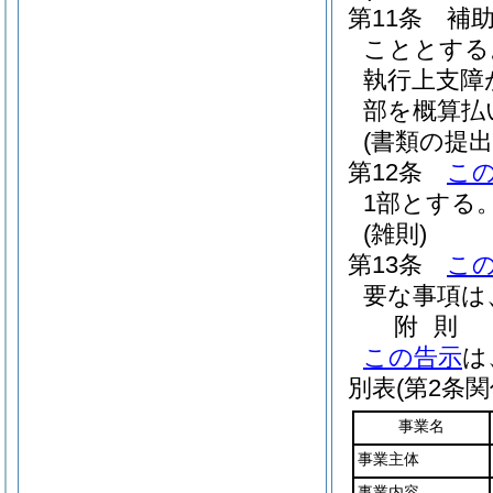
第11条
補
こととする
執行上支障
部を概算払
(書類の提出
第12条
こ
1部とする
(雑則)
第13条
こ
要な事項は
附
則
この告示
は
別表
(第2条関
事業名
事業主体
事業内容