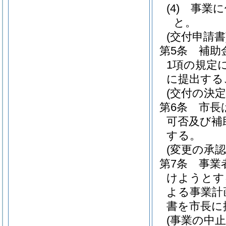
(4)
事業に
と。
(交付申請書
第5条
補助
1項の規定
に提出する
(交付の決定
第6条
市長
可否及び補
する。
(変更の承認
第7条
事業
けようとす
よる事業計
書を市長に
(事業の中