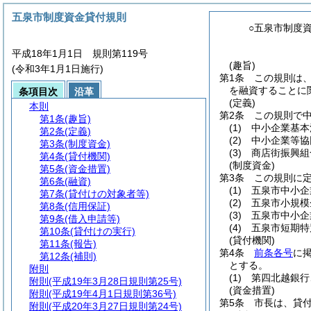
五泉市制度資金貸付規則
○五泉市制度
平成18年1月1日 規則第119号
(趣旨)
(令和3年1月1日施行)
第1条
この規則は
を融資することに
条項目次
沿革
(定義)
本則
第2条
この規則で
第1条
(趣旨)
(1)
中小企業基本
第2条
(定義)
(2)
中小企業等協
第3条
(制度資金)
(3)
商店街振興組
第4条
(貸付機関)
(制度資金)
第5条
(資金措置)
第3条
この規則に
第6条
(融資)
(1)
五泉市中小企
第7条
(貸付けの対象者等)
(2)
五泉市小規模
第8条
(信用保証)
(3)
五泉市中小企
第9条
(借入申請等)
(4)
五泉市短期特
第10条
(貸付けの実行)
(貸付機関)
第11条
(報告)
第4条
前条各号
に
第12条
(補則)
とする。
附則
(1)
第四北越銀行
附則
(平成19年3月28日規則第25号)
(資金措置)
附則
(平成19年4月1日規則第36号)
第5条
市長は、貸
附則
(平成20年3月27日規則第24号)