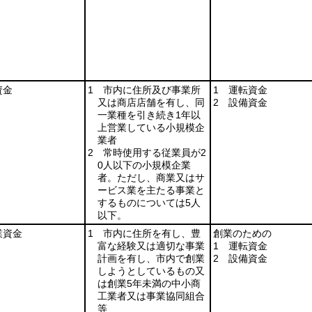
資金
1 市内に住所及び事業所
1 運転資金
又は商店店舗を有し、同
2 設備資金
一業種を引き続き1年以
上営業している小規模企
業者
2 常時使用する従業員が2
0人以下の小規模企業
者。ただし、商業又はサ
ービス業を主たる事業と
するものについては5人
以下。
業資金
1 市内に住所を有し、豊
創業のための
富な経験又は適切な事業
1 運転資金
計画を有し、市内で創業
2 設備資金
しようとしているもの又
は創業5年未満の中小商
工業者又は事業協同組合
等