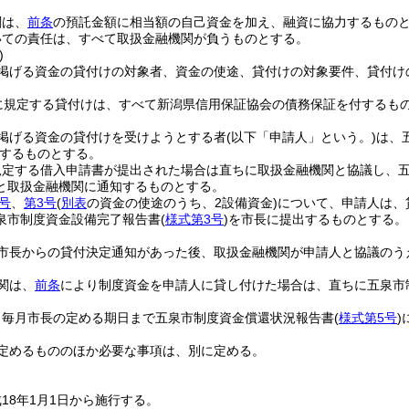
関は、
前条
の預託金額に相当額の自己資金を加え、融資に協力するもの
いての責任は、すべて取扱金融機関が負うものとする。
)
掲げる資金の貸付けの対象者、資金の使途、貸付けの対象要件、貸付け
に規定する貸付けは、すべて新潟県信用保証協会の債務保証を付するも
掲げる資金の貸付けを受けようとする者
(以下「申請人」という。)
は、
するものとする。
規定する借入申請書が提出された場合は直ちに取扱金融機関と協議し、
と取扱金融機関に通知するものとする。
号
、
第3号
(
別表
の資金の使途のうち、2設備資金)
について、申請人は、
泉市制度資金設備完了報告書
(
様式第3号
)
を市長に提出するものとする。
市長からの貸付決定通知があった後、取扱金融機関が申請人と協議のう
関は、
前条
により制度資金を申請人に貸し付けた場合は、直ちに五泉市
、毎月市長の定める期日まで五泉市制度資金償還状況報告書
(
様式第5号
)
定めるもののほか必要な事項は、別に定める。
18年1月1日から施行する。