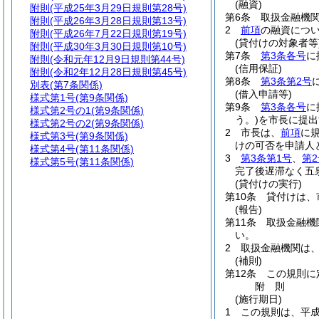
(融資)
附則
(平成25年3月29日規則第28号)
第6条
取扱金融機
附則
(平成26年3月28日規則第13号)
2
前項
の融資につ
附則
(平成26年7月22日規則第19号)
(貸付けの対象者等
附則
(平成30年3月30日規則第10号)
第7条
第3条各号
に
附則
(令和元年12月9日規則第44号)
(信用保証)
附則
(令和2年12月28日規則第45号)
第8条
第3条第2号
別表
(第7条関係)
(借入申請等)
様式第1号
(第9条関係)
第9条
第3条各号
に
様式第2号の1
(第9条関係)
う。)
を市長に提出
様式第2号の2
(第9条関係)
2
市長は、
前項
に
様式第3号
(第9条関係)
けの可否を申請人
様式第4号
(第11条関係)
3
第3条第1号
、
第2
様式第5号
(第11条関係)
完了後遅滞なく五
(貸付けの実行)
第10条
貸付けは、
(報告)
第11条
取扱金融機
い。
2
取扱金融機関は
(補則)
第12条
この規則に
附
則
(施行期日)
1
この規則は、平成