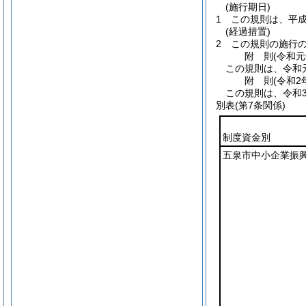
(施行期日)
1
この規則は、平成
(経過措置)
2
この規則の施行
附
則
(令和元
この規則は、令和
附
則
(令和2
この規則は、令和
別表
(第7条関係)
制度資金別
五泉市中小企業振