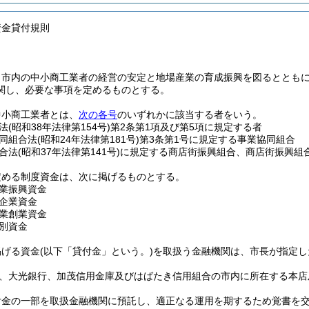
資金貸付規則
、市内の中小商工業者の経営の安定と地場産業の育成振興を図るととも
関し、必要な事項を定めるものとする。
中小商工業者とは、
次の各号
のいずれかに該当する者をいう。
法
(昭和38年法律第154号)
第2条第1項及び第5項に規定する者
同組合法
(昭和24年法律第181号)
第3条第1号に規定する事業協同組合
合法
(昭和37年法律第141号)
に規定する商店街振興組合、商店街振興組
定める制度資金は、次に掲げるものとする。
業振興資金
企業資金
業創業資金
別資金
掲げる資金
(以下「貸付金」という。)
を取扱う金融機関は、市長が指定し
、大光銀行、加茂信用金庫及びはばたき信用組合の市内に所在する本店
付金の一部を取扱金融機関に預託し、適正なる運用を期するため覚書を