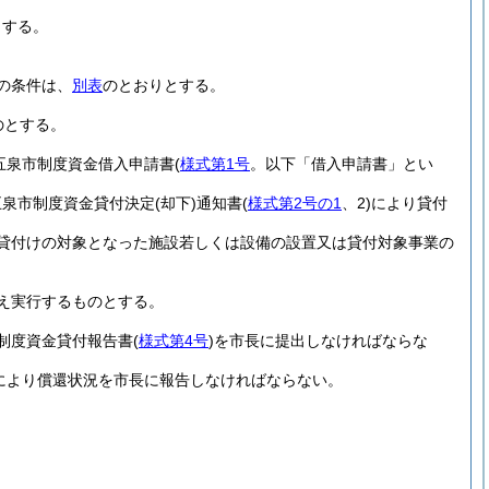
とする。
の条件は、
別表
のとおりとする。
のとする。
五泉市制度資金借入申請書
(
様式第1号
。以下「借入申請書」とい
五泉市制度資金貸付決定
(却下)
通知書
(
様式第2号の1
、2)
により貸付
貸付けの対象となった施設若しくは設備の設置又は貸付対象事業の
え実行するものとする。
制度資金貸付報告書
(
様式第4号
)
を市長に提出しなければならな
により償還状況を市長に報告しなければならない。