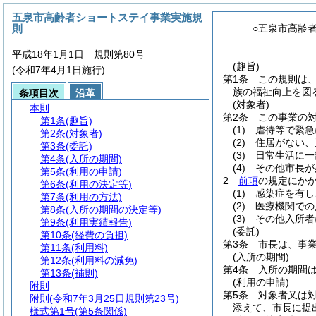
五泉市高齢者ショートステイ事業実施規
則
○五泉市高齢
平成18年1月1日 規則第80号
(趣旨)
(令和7年4月1日施行)
第1条
この規則は
族の福祉向上を図
条項目次
沿革
(対象者)
本則
第2条
この事業の
第1条
(趣旨)
(1)
虐待等で緊急
第2条
(対象者)
(2)
住居がない、
第3条
(委託)
(3)
日常生活に一
第4条
(入所の期間)
(4)
その他市長が
第5条
(利用の申請)
2
前項
の規定にか
第6条
(利用の決定等)
(1)
感染症を有し
第7条
(利用の方法)
(2)
医療機関での
第8条
(入所の期間の決定等)
(3)
その他入所者
第9条
(利用実績報告)
(委託)
第10条
(経費の負担)
第3条
市長は、事
第11条
(利用料)
(入所の期間)
第12条
(利用料の減免)
第4条
入所の期間
第13条
(補則)
(利用の申請)
附則
第5条
対象者又は
附則
(令和7年3月25日規則第23号)
添えて、市長に提
様式第1号
(第5条関係)