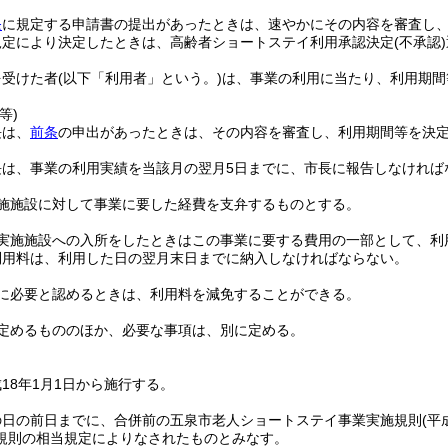
条
に規定する申請書の提出があったときは、速やかにその内容を審査し
規定により決定したときは、高齢者ショートステイ利用承認決定
(不承認)
を受けた者
(以下「利用者」という。)
は、事業の利用に当たり、利用期間
等)
長は、
前条
の申出があったときは、その内容を審査し、利用期間等を決
長は、事業の利用実績を当該月の翌月5日までに、市長に報告しなければ
施施設に対して事業に要した経費を支弁するものとする。
実施施設への入所をしたときはこの事業に要する費用の一部として、利用料
利用料は、利用した日の翌月末日までに納入しなければならない。
に必要と認めるときは、利用料を減免することができる。
定めるもののほか、必要な事項は、別に定める。
18年1月1日から施行する。
の日の前日までに、合併前の五泉市老人ショートステイ事業実施規則
(平
規則の相当規定によりなされたものとみなす。