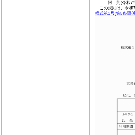
附
則
(令和7
この規則は、令和
様式第1号
(第5条関係