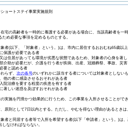
者ショートステイ事業実施規則
、在宅の高齢者を一時的に養護する必要がある場合に、当該高齢者を一
るため必要な事項を定めるものとする。
対象者
(以下、「対象者」という。)
は、市内に居住するおおむね65歳以
に保護が必要である者
又は住居があっても環境が劣悪な状態であるため、対象者の心身を著し
部介助が必要だが、介護を行う者が疾病、出産、冠婚葬祭、事故、災害
必要と認める者
かわらず、
次の各号
のいずれかに該当する者については対象者としない
、他の者に感染させるおそれがある者
入院治療を要する程度の疾患を有する者
に著しい迷惑を及ぼすおそれがある者
業の実施を円滑かつ効果的に行うため、この事業を入所させることがで
は、原則として7日以内とする。
ただし、やむを得ない理由があるときは
対象者と同居する者等で入所を希望する者
(以下「申請者」という。)
は、
出しなければならない。