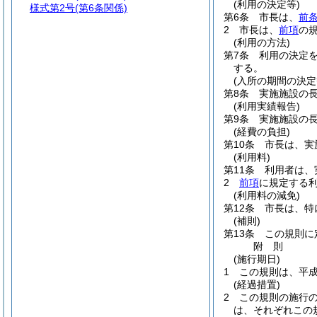
(利用の決定等)
様式第2号
(第6条関係)
第6条
市長は、
前
2
市長は、
前項
の
(利用の方法)
第7条
利用の決定
する。
(入所の期間の決定
第8条
実施施設の
(利用実績報告)
第9条
実施施設の
(経費の負担)
第10条
市長は、実
(利用料)
第11条
利用者は、
2
前項
に規定する
(利用料の減免)
第12条
市長は、特
(補則)
第13条
この規則に
附
則
(施行期日)
1
この規則は、平成
(経過措置)
2
この規則の施行
は、それぞれこの