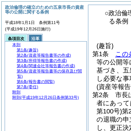
政治倫理の確立のための五泉市長の資産
等の公開に関する条例
○政治倫
る条例
平成18年1月1日 条例第11号
(平成19年12月26日施行)
条項目次
沿革
(趣旨)
本則
第1条
(趣旨)
第1条
この
第2条
(資産等報告書等の作成)
第3条
(所得等報告書の作成)
等の公開等
第4条
(関連会社等報告書の作成)
基づき、五
第5条
(資産等報告書等の保存及び閲
覧)
し必要な事
第6条
(報告書の閲覧)
(資産等報告
第7条
(委任)
附則
第2条
市長
附則
(平成19年12月26日条例第33号)
者にあって
第100号)
第
の退職の申
し、更正決