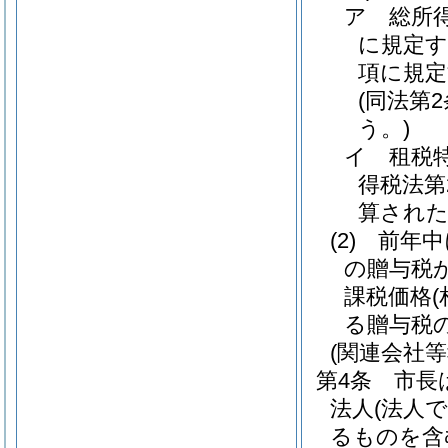
ア
総所
に規定す
項に規定
(同法第
う。)
イ
租税
得税法第
算され
(2)
前年中
の贈与税
課税価格
る贈与税
(関連会社
第4条
市長
法人
(法人
るものを含