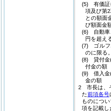
(5)
有価証
項及び第
との額面
び額面金額
(6)
自動車
円を超え
(7)
ゴルフ
のに限る。
(8)
貸付金
付金の額
(9)
借入金
金の額
2
市長は、
た
前項各号
ものについ
項を記載し