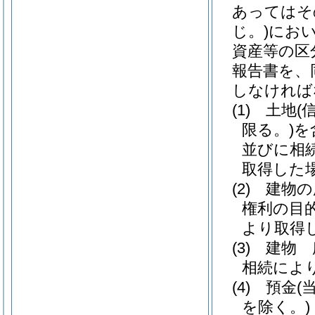
あってはそ
じ。)
にお
資産等の区
報告書を、
しなければ
(1)
土地
(
限る。)
を
並びに相
取得した
(2)
建物の
権利の目
より取得
(3)
建物 
相続によ
(4)
預金
(
を除く。)