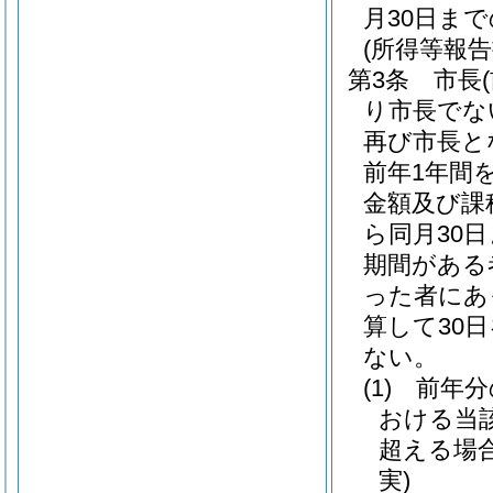
月30日ま
(所得等報告
第3条
市長
り市長でな
再び市長と
前年1年間
金額及び課
ら同月30
期間がある
った者にあ
算して30
ない。
(1)
前年分
おける当
超える場
実)