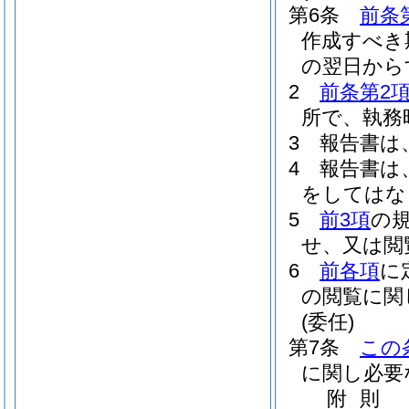
第6条
前条
作成すべき
の翌日から
2
前条第2
所で、執務
3
報告書は
4
報告書は
をしてはな
5
前3項
の
せ、又は閲
6
前各項
に
の閲覧に関
(委任)
第7条
この
に関し必要
附
則