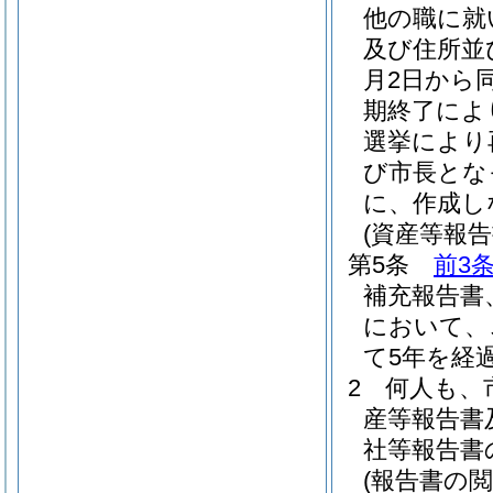
他の職に就
及び住所並
月2日から
期終了によ
選挙により
び市長とな
に、作成し
(資産等報
第5条
前3
補充報告書
において、
て5年を経
2
何人も、
産等報告書
社等報告書
(報告書の閲