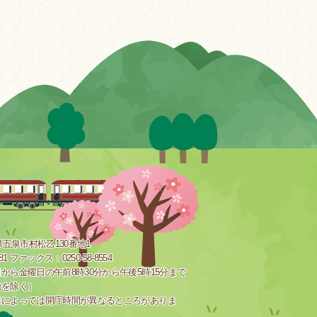
新潟県五泉市村松乙130番地1
181 ファックス：0250-58-8554
から金曜日の午前8時30分から午後5時15分まで
始を除く）
設によっては開庁時間が異なるところがありま