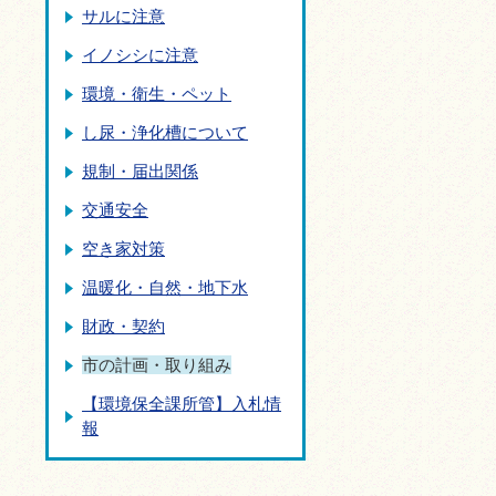
サルに注意
イノシシに注意
環境・衛生・ペット
し尿・浄化槽について
規制・届出関係
交通安全
空き家対策
温暖化・自然・地下水
財政・契約
市の計画・取り組み
【環境保全課所管】入札情
報