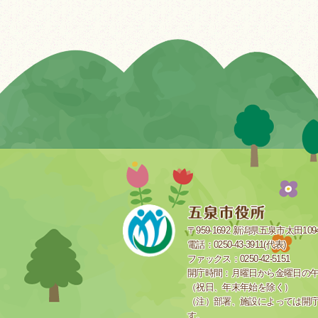
〒959-1692 新潟県五泉市太田109
電話：0250-43-3911(代表)
ファックス：0250-42-5151
開庁時間：月曜日から金曜日の午前
（祝日、年末年始を除く）
（注）部署、施設によっては開
す。