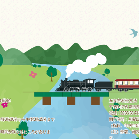
4番地1
五泉市村松支所
〒959-1705 
電話：0250-58-7
8時30分から午後5時15分まで
開庁時間：月曜日
（祝日、年末年
庁時間が異なるところがありま
（注）部署、施
す。