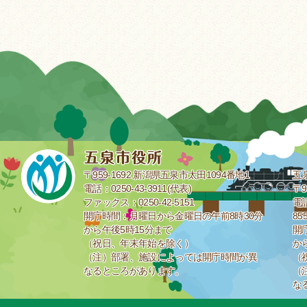
〒959-1692 新潟県五泉市太田1094番地1
五
電話：0250-43-3911(代表)
〒9
ファックス：0250-42-5151
電話
開庁時間：月曜日から金曜日の午前8時30分
85
から午後5時15分まで
開
（祝日、年末年始を除く）
か
（注）部署、施設によっては開庁時間が異
（
なるところがあります。
（
な