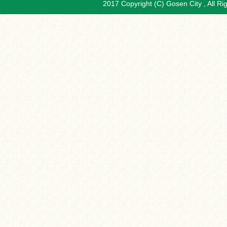
2017 Copyright (C) Gosen City , All Ri